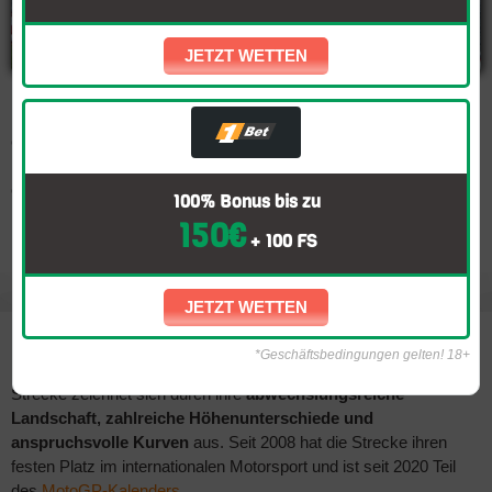
JETZT WETTEN
MotoGP Portugal 2023 steht vor der Tür und wir können es kaum
erwarten, das Spektakel zu erleben. Das Rennen findet am
26.
März 2023
auf dem Autódromo Internacional do Algarve statt,
einer der
anspruchsvollsten und aufregendsten Strecken
im
100% Bonus bis zu
MotoGP-Kalender. In diesem Blog-Post finden Sie alle wichtigen
150€
Informationen, Wetttipps und Favoriten für das Rennen.
+ 100 FS
Die Strecke: Autódromo Internacional do Algarve
JETZT WETTEN
Der Autódromo Internacional do Algarve, auch bekannt als
Portimão-Strecke
, in der Nähe von Portimão, Portugal. Die
Strecke zeichnet sich durch ihre
abwechslungsreiche
Landschaft, zahlreiche Höhenunterschiede und
anspruchsvolle Kurven
aus. Seit 2008 hat die Strecke ihren
festen Platz im internationalen Motorsport und ist seit 2020 Teil
des
MotoGP-Kalenders
.