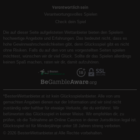
Verantwortlich sein
Verantwortungsvolles Spielen
Check dein Spiel
Die auf dieser Seite aufgelisteten Wettanbieter bieten den Spielern
hochwertige Angebote und Erfahrungen. Das bedeutet nicht, dass es
hohe Gewinnwahrscheinlichkeiten gibt, denn Glücksspiel gibt es nicht
ohne Risiken. Falls du auf den von uns vorgestellten Seiten spielen
möchtest, wünschen wir dir viel Glück. Sollte dir das Spielen allerdings
keinen Spaß machen, raten wir dir, damit aufzuhören.
*BestenWettanbieter.at ist kein Glücksspielanbieter. Alle von uns
gemachten Angaben dienen nur der Information und wir sind nicht
zuständig oder haftbar für etwaige Verluste, die du einfährst. Wir
befürworten das Glücksspiel in keiner Weise. Wir empfehlen dir, zu
prüfen, ob die Teilnahme an Online Casinos in deiner Jurisdiktion legal ist.
Glücksspiel ist für Minderjährige unter 18 Jahren streng verboten.
© 2026 BestenWettanbieter.at Alle Rechte vorbehalten.