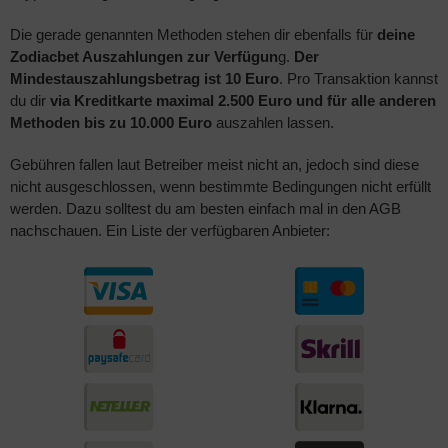
Die gerade genannten Methoden stehen dir ebenfalls für
deine
Zodiacbet Auszahlungen zur Verfügun
g.
Der
Mindestauszahlungsbetrag ist 10 Euro
. Pro Transaktion kannst
du dir
via Kreditkarte maximal 2.500 Euro und für alle anderen
Methoden bis zu 10.000 Euro
auszahlen lassen.
Gebühren fallen laut Betreiber meist nicht an, jedoch sind diese
nicht ausgeschlossen, wenn bestimmte Bedingungen nicht erfüllt
werden. Dazu solltest du am besten einfach mal in den AGB
nachschauen. Ein Liste der verfügbaren Anbieter: