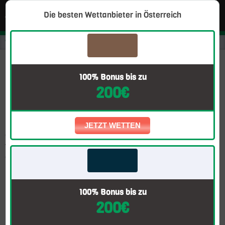
Die besten Wettanbieter in Österreich
Wettanbieter Österreich
Zodiacbet Sportwetten
Zodiacbet Österreich – Ein Anbieter mit vielseitigem
Profil
100% Bonus bis zu
200€
ZODIACBET BESUCHEN
Falls du überlegst dich bei
Zodiacbet
zu registrieren und noch
JETZT WETTEN
eine Fragen hast, bist du hier genau richtig. Wir berichten dir hier
von unseren Erfahrungen mit dem Buchmacher, damit du keine
offenen Fragen mehr hast.
Zeige alles
100% Bonus bis zu
Zodiacbet Schneller Überblick
200€