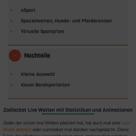
eSport
Spezialwetten, Hunde- und Pferderennen
Virtuelle Sportarten
Nachteile
Kleine Auswahl
Kaum Randsportarten
Zodiacbet Live Wetten mit Statistiken und Animationen
Jeder der schon mal Wetten platziert hat, hat auch mal eine
Live-
Wette platziert
oder zumindest mal darüber nachgedacht. Diese