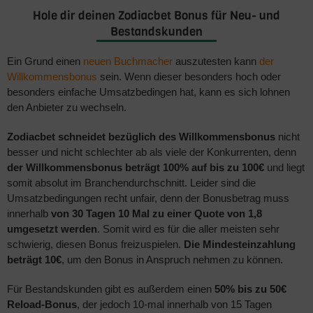
Hole dir deinen Zodiacbet Bonus für Neu- und
Bestandskunden
Ein Grund einen
neuen Buchmacher
auszutesten kann
der
Willkommensbonus
sein. Wenn dieser besonders hoch oder
besonders einfache Umsatzbedingen hat, kann es sich lohnen
den Anbieter zu wechseln.
Zodiacbet schneidet bezüglich des Willkommensbonus
nicht
besser und nicht schlechter ab als viele der Konkurrenten, denn
der Willkommensbonus beträgt 100% auf bis zu 100€
und liegt
somit absolut im Branchendurchschnitt. Leider sind die
Umsatzbedingungen recht unfair, denn der Bonusbetrag muss
innerhalb
von 30 Tagen 10 Mal zu einer Quote von 1,8
umgesetzt werden
. Somit wird es für die aller meisten sehr
schwierig, diesen Bonus freizuspielen.
Die Mindesteinzahlung
beträgt 10€
, um den Bonus in Anspruch nehmen zu können.
Für Bestandskunden gibt es außerdem einen
50% bis zu 50€
Reload-Bonus
, der jedoch 10-mal innerhalb von 15 Tagen