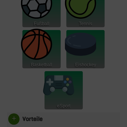
Fußball
Tennis
Basketball
Eishockey
eSport
Vorteile