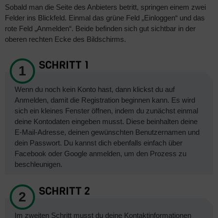
Sobald man die Seite des Anbieters betritt, springen einem zwei
Felder ins Blickfeld. Einmal das grüne Feld „Einloggen“ und das
rote Feld „Anmelden“. Beide befinden sich gut sichtbar in der
oberen rechten Ecke des Bildschirms.
SCHRITT 1
Wenn du noch kein Konto hast, dann klickst du auf
Anmelden, damit die Registration beginnen kann. Es wird
sich ein kleines Fenster öffnen, indem du zunächst einmal
deine Kontodaten eingeben musst. Diese beinhalten deine
E-Mail-Adresse, deinen gewünschten Benutzernamen und
dein Passwort. Du kannst dich ebenfalls einfach über
Facebook oder Google anmelden, um den Prozess zu
beschleunigen.
SCHRITT 2
Im zweiten Schritt musst du deine Kontaktinformationen