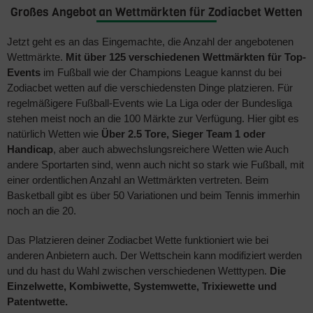
Großes Angebot an Wettmärkten für Zodiacbet Wetten
Jetzt geht es an das Eingemachte, die Anzahl der angebotenen
Wettmärkte.
Mit über 125 verschiedenen Wettmärkten für Top-
Events
im Fußball wie der Champions League kannst du bei
Zodiacbet wetten auf die verschiedensten Dinge platzieren. Für
regelmäßigere Fußball-Events wie La Liga oder der Bundesliga
stehen meist noch an die 100 Märkte zur Verfügung. Hier gibt es
natürlich Wetten wie
Über 2.5 Tore, Sieger Team 1 oder
Handicap
, aber auch abwechslungsreichere Wetten wie Auch
andere Sportarten sind, wenn auch nicht so stark wie Fußball, mit
einer ordentlichen Anzahl an Wettmärkten vertreten. Beim
Basketball gibt es über 50 Variationen und beim Tennis immerhin
noch an die 20.
Das Platzieren deiner Zodiacbet Wette funktioniert wie bei
anderen Anbietern auch. Der Wettschein kann modifiziert werden
und du hast du Wahl zwischen verschiedenen Wetttypen.
Die
Einzelwette, Kombiwette, Systemwette, Trixiewette und
Patentwette.