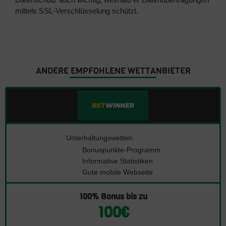
mittels SSL-Verschlüsselung schützt.
ANDERE EMPFOHLENE WETTANBIETER
Bonuspunkte-Programm
Informative Statistiken
Gute mobile Webseite
100% Bonus bis zu
100€