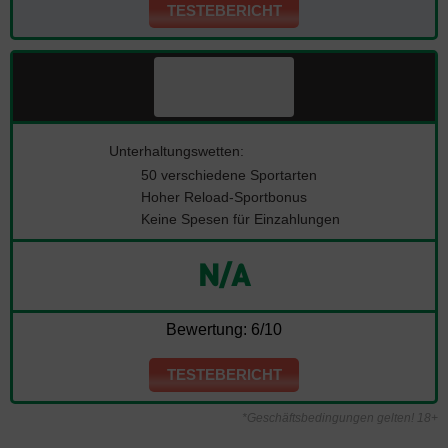
TESTEBERICHT
50 verschiedene Sportarten
Hoher Reload-Sportbonus
Keine Spesen für Einzahlungen
N/A
6/10
TESTEBERICHT