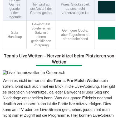
Zahl der
Games
Hier wird auf
Pures Glücksspiel,
gerade
die Anzahl der
da dies nicht
oder
Games getippt
vorherzusagen ist
ungerade
Gewinnt ein
Spieler einen
Geringere Quote,
Satz
Satz mit
aber Tagesform ist
Handicap
einem
oft entscheidend
gedanklichen
Vorsprung
Tennis Live Wetten – Nervenkitzel beim Platzieren von
Wetten
Wenn es nicht immer nur
die Tennis Pre-Match Wetten
sein
sollen, lohnt sich auch mal ein Blick in die Live-Abteilung. Hier gibt
es ordentlich Nervenkitzel, da jeder Ballwechsel über Sieg und
Niederlage entscheiden kann. Was das ganze Erlebnis nochmal
deutlich verbessern kann ist die Partie live mitzuverfolgen. Dies
kann am TV oder per Live-Stream geschehen, jedoch hat man
nicht immer Zugriff auf die Programme. Hier können Live-Stream