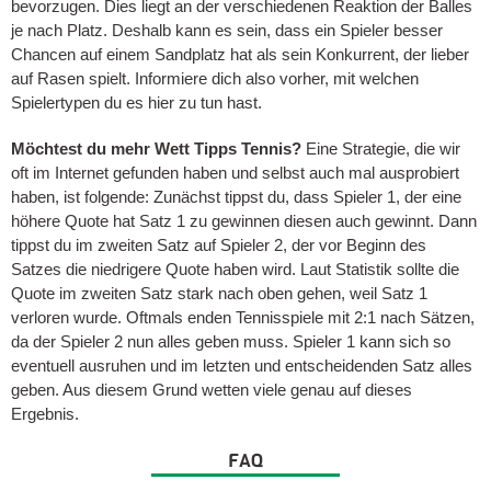
bevorzugen. Dies liegt an der verschiedenen Reaktion der Balles
je nach Platz. Deshalb kann es sein, dass ein Spieler besser
Chancen auf einem Sandplatz hat als sein Konkurrent, der lieber
auf Rasen spielt. Informiere dich also vorher, mit welchen
Spielertypen du es hier zu tun hast.
Möchtest du mehr Wett Tipps Tennis?
Eine Strategie, die wir
oft im Internet gefunden haben und selbst auch mal ausprobiert
haben, ist folgende: Zunächst tippst du, dass Spieler 1, der eine
höhere Quote hat Satz 1 zu gewinnen diesen auch gewinnt. Dann
tippst du im zweiten Satz auf Spieler 2, der vor Beginn des
Satzes die niedrigere Quote haben wird. Laut Statistik sollte die
Quote im zweiten Satz stark nach oben gehen, weil Satz 1
verloren wurde. Oftmals enden Tennisspiele mit 2:1 nach Sätzen,
da der Spieler 2 nun alles geben muss. Spieler 1 kann sich so
eventuell ausruhen und im letzten und entscheidenden Satz alles
geben. Aus diesem Grund wetten viele genau auf dieses
Ergebnis.
FAQ