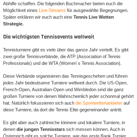
Abhilfe schaffen. Die folgenden Buchmacher bieten euch die
Möglichkeit eines
Live-Streams
für ausgewählte Begegnungen.
Später erklären wir euch auch eine
Tennis Live Wetten
Strategie.
Die wichtigsten Tennisevents weltweit
Tennisturniere gibt es viele über das ganze Jahr verteilt. Es gibt
zwei große Tennisverbände, die ATP (Association of Tennis
Professionals) und die WTA (Women´s Tennis Association).
Diese Verbände organisieren das Tennisgeschehen und führen
jedes Jahr bedeutsame Turniere weltweit durch. Die US-Open,
French-Open, Australian-Open und Wimbledon sind die ganz
großen Turniere von denen Wahrscheinlich jeder schonmal gehört
hat. Natürlich fokussieren sich auch
die Sportwettenanbieter
auf
diese Turniere, da dort die Tennis Elite gegeneinander antritt.
Es gibt aber auch zahlreiche kleinere und lokalere Turniere, in
denen
die jungen Tennisstars
sich messen können. Auch in
Österreich gibt es solche Turniere, wie das erste Bank Turnier,