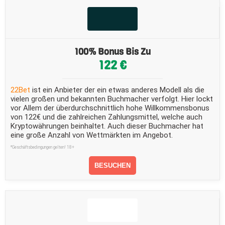
100% Bonus Bis Zu
122 €
22Bet
ist ein Anbieter der ein etwas anderes Modell als die
vielen großen und bekannten Buchmacher verfolgt. Hier lockt
vor Allem der überdurchschnittlich hohe Willkommensbonus
von 122€ und die zahlreichen Zahlungsmittel, welche auch
Kryptowährungen beinhaltet. Auch dieser Buchmacher hat
eine große Anzahl von Wettmärkten im Angebot.
*Geschäftsbedingungen gelten! 18+
BESUCHEN