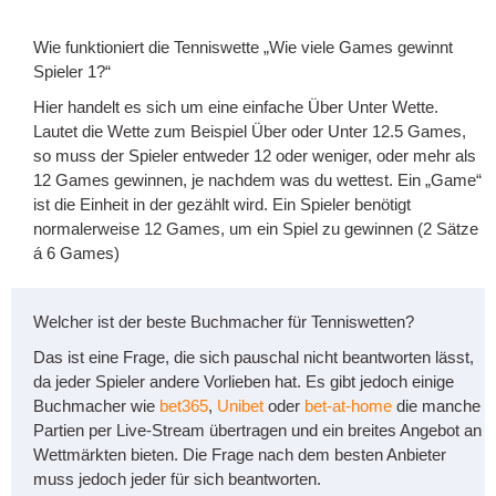
Wie funktioniert die Tenniswette „Wie viele Games gewinnt
Spieler 1?“
Hier handelt es sich um eine einfache Über Unter Wette.
Lautet die Wette zum Beispiel Über oder Unter 12.5 Games,
so muss der Spieler entweder 12 oder weniger, oder mehr als
12 Games gewinnen, je nachdem was du wettest. Ein „Game“
ist die Einheit in der gezählt wird. Ein Spieler benötigt
normalerweise 12 Games, um ein Spiel zu gewinnen (2 Sätze
á 6 Games)
Welcher ist der beste Buchmacher für Tenniswetten?
Das ist eine Frage, die sich pauschal nicht beantworten lässt,
da jeder Spieler andere Vorlieben hat. Es gibt jedoch einige
Buchmacher wie
bet365
,
Unibet
oder
bet-at-home
die manche
Partien per Live-Stream übertragen und ein breites Angebot an
Wettmärkten bieten. Die Frage nach dem besten Anbieter
muss jedoch jeder für sich beantworten.