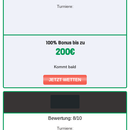
100% Bonus bis zu
200€
Kommt bald
JETZT WETTEN
8/10