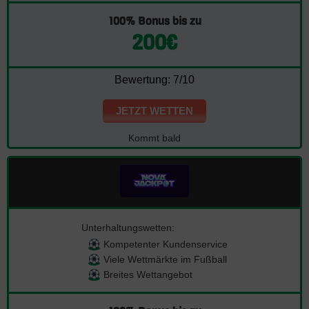
100% Bonus bis zu
200€
7/10
JETZT WETTEN
Kommt bald
Kompetenter Kundenservice
Viele Wettmärkte im Fußball
Breites Wettangebot