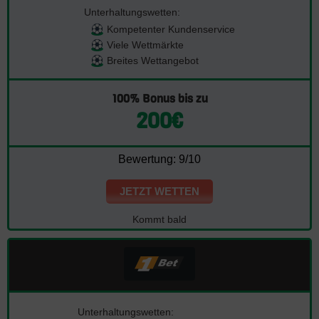
Kompetenter Kundenservice
Viele Wettmärkte
Breites Wettangebot
100% Bonus bis zu
200€
9/10
JETZT WETTEN
Kommt bald