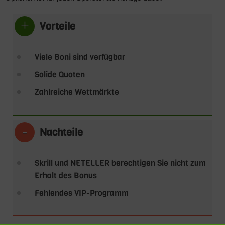
Vorteile
Viele Boni sind verfügbar
Solide Quoten
Zahlreiche Wettmärkte
Nachteile
Skrill und NETELLER berechtigen Sie nicht zum
Erhalt des Bonus
Fehlendes VIP-Programm