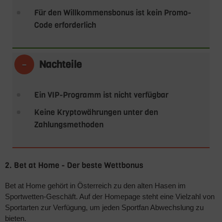
Für den Willkommensbonus ist kein Promo-
Code erforderlich
Nachteile
Ein VIP-Programm ist nicht verfügbar
Keine Kryptowährungen unter den
Zahlungsmethoden
2. Bet at Home - Der beste Wettbonus
Bet at Home gehört in Österreich zu den alten Hasen im
Sportwetten-Geschäft. Auf der Homepage steht eine Vielzahl von
Sportarten zur Verfügung, um jeden Sportfan Abwechslung zu
bieten.