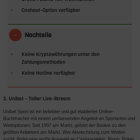
Cashout-Option verfügbar
Nachteile
Keine Kryptowährungen unter den
Zahlungsmethoden
Keine Hotline verfügbar
3. Unibet - Toller Live-Stream
Unibet Sport ist ein beliebter und gut etablierter Online-
Buchmacher mit einem umfassenden Angebot an Sportarten und
Wettoptionen. Seit 1997 am Markt, gehört der Bookie zu den
größten Anbietern am Markt. Wer Abwechslung zum Wetten
sucht, findet eine große Auswahl an Casinospielen, Bingo, Poker