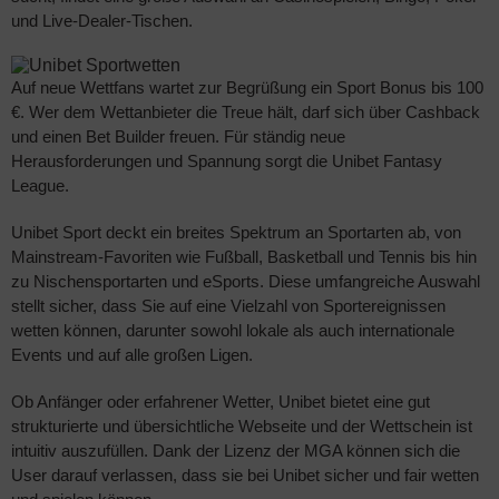
und Live-Dealer-Tischen.
Auf neue Wettfans wartet zur Begrüßung ein Sport Bonus bis 100
€. Wer dem Wettanbieter die Treue hält, darf sich über Cashback
und einen Bet Builder freuen. Für ständig neue
Herausforderungen und Spannung sorgt die Unibet Fantasy
League.
Unibet Sport deckt ein breites Spektrum an Sportarten ab, von
Mainstream-Favoriten wie Fußball, Basketball und Tennis bis hin
zu Nischensportarten und eSports. Diese umfangreiche Auswahl
stellt sicher, dass Sie auf eine Vielzahl von Sportereignissen
wetten können, darunter sowohl lokale als auch internationale
Events und auf alle großen Ligen.
Ob Anfänger oder erfahrener Wetter, Unibet bietet eine gut
strukturierte und übersichtliche Webseite und der Wettschein ist
intuitiv auszufüllen. Dank der Lizenz der MGA können sich die
User darauf verlassen, dass sie bei Unibet sicher und fair wetten