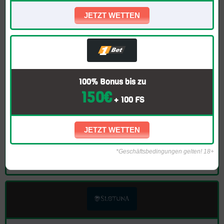
JETZT WETTEN
Viele Wettmärkte im Fußball
Breites Wettangebot
Verschiedene Virtual Sports
100% Bonus bis zu
100% Bonus bis zu
150€
200€
+ 100 FS
10/10
JETZT WETTEN
JETZT WETTEN
Kommt bald