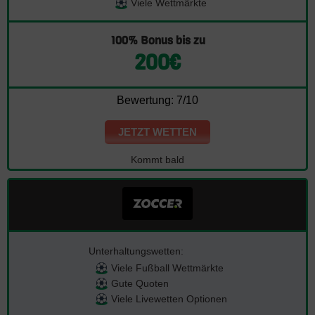
Viele Wettmärkte
100% Bonus bis zu
200€
7/10
JETZT WETTEN
Kommt bald
Viele Fußball Wettmärkte
Gute Quoten
Viele Livewetten Optionen