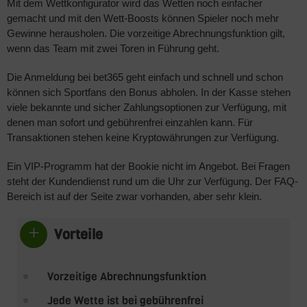
Mit dem Wettkonfigurator wird das Wetten noch einfacher
gemacht und mit den Wett-Boosts können Spieler noch mehr
Gewinne herausholen. Die vorzeitige Abrechnungsfunktion gilt,
wenn das Team mit zwei Toren in Führung geht.
Die Anmeldung bei bet365 geht einfach und schnell und schon
können sich Sportfans den Bonus abholen. In der Kasse stehen
viele bekannte und sicher Zahlungsoptionen zur Verfügung, mit
denen man sofort und gebührenfrei einzahlen kann. Für
Transaktionen stehen keine Kryptowährungen zur Verfügung.
Ein VIP-Programm hat der Bookie nicht im Angebot. Bei Fragen
steht der Kundendienst rund um die Uhr zur Verfügung. Der FAQ-
Bereich ist auf der Seite zwar vorhanden, aber sehr klein.
Vorteile
Vorzeitige Abrechnungsfunktion
Jede Wette ist bei gebührenfrei