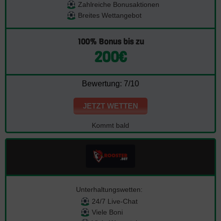
Zahlreiche Bonusaktionen
Breites Wettangebot
100% Bonus bis zu
200€
7/10
JETZT WETTEN
Kommt bald
24/7 Live-Chat
Viele Boni