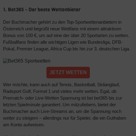
1. Bet365 - Der beste Wettanbieter
Der Buchmacher gehört zu den Top-Sportwettenanbietern in
Österreich und begrüßt neue Wettfans mit einem attraktiven
Bonus von 100 €, um auf eine der über 20 Sportarten zu wetten.
Fußballfans finden alle wichtigen Ligen wie Bundesliga, DFB-
Pokal, Premier League, Africa Cup bis hin zur 3. deutschen Liga.
JETZT WETTEN
Wer möchte, kann auch auf Tennis, Basketball, Skilanglauf,
Radsport Golf, Formel 1 und vieles mehr wetten. Egal, ob
Prematch- oder Live-Wetten Spannung ist bei bet365 bis zur
letzten Spielminute garantiert. Um mitzufiebern, bietet der
Buchmacher auch Live-Streams an, um die Spannung noch
weiter zu steigern – allerdings nur für Spieler, die ein Guthaben
am Konto aufweisen.