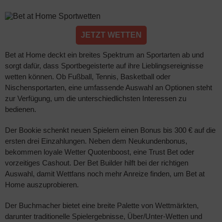
JETZT WETTEN
Bet at Home deckt ein breites Spektrum an Sportarten ab und
sorgt dafür, dass Sportbegeisterte auf ihre Lieblingsereignisse
wetten können. Ob Fußball, Tennis, Basketball oder
Nischensportarten, eine umfassende Auswahl an Optionen steht
zur Verfügung, um die unterschiedlichsten Interessen zu
bedienen.
Der Bookie schenkt neuen Spielern einen Bonus bis 300 € auf die
ersten drei Einzahlungen. Neben dem Neukundenbonus,
bekommen loyale Wetter Quotenboost, eine Trust Bet oder
vorzeitiges Cashout. Der Bet Builder hilft bei der richtigen
Auswahl, damit Wettfans noch mehr Anreize finden, um Bet at
Home auszuprobieren.
Der Buchmacher bietet eine breite Palette von Wettmärkten,
darunter traditionelle Spielergebnisse, Über/Unter-Wetten und