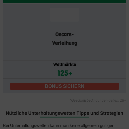
Oscars-
Verleihung
Wettmärkte
125+
BONUS SICHERN
Nützliche Unterhaltungswetten Tipps und Strategien
Bei Unterhaltungswetten kann man keine allgemein gültigen