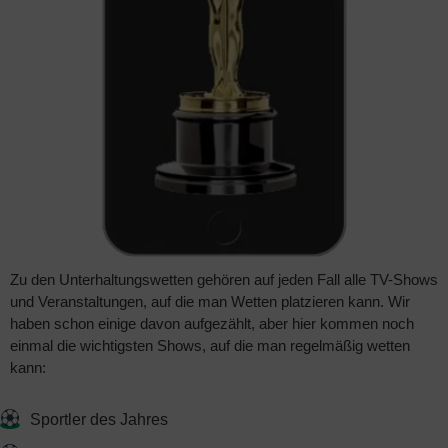
Zu den Unterhaltungswetten gehören auf jeden Fall alle TV-Shows
und Veranstaltungen, auf die man Wetten platzieren kann. Wir
haben schon einige davon aufgezählt, aber hier kommen noch
einmal die wichtigsten Shows, auf die man regelmäßig wetten
kann:
Sportler des Jahres