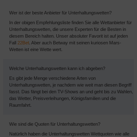
Wer ist der beste Anbieter für Unterhaltungswetten?
In der obigen Empfehlungsliste finden Sie alle Wettanbieter für
Unterhaltungswetten, die unsere Experten für die Besten in
diesem Bereich halten. Unser absoluter Favorit ist auf jeden
Fall
22Bet
. Aber auch Betway mit seinen kuriosen Mars-
Wetten ist eine Wette wert.
Welche Unterhaltungswetten kann ich abgeben?
Es gibt jede Menge verschiedene Arten von
Unterhaltungswetten, je nachdem wie weit man diesen Begriff
fasst. Das fängt bei den TV-Shows an und geht bis zu Wahlen,
das Wetter, Preisverleihungen, Königsfamilien und die
Raumfahrt.
Wie sind die Quoten für Unterhaltungswetten?
Natürlich haben die Unterhaltungswetten Wettquoten wie alle