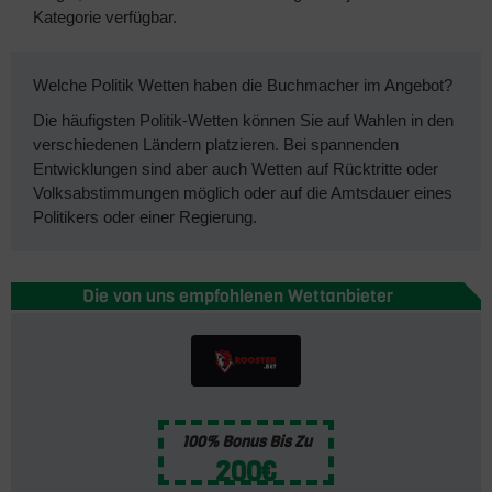
Kategorie verfügbar.
Welche Politik Wetten haben die Buchmacher im Angebot?
Die häufigsten Politik-Wetten können Sie auf Wahlen in den
verschiedenen Ländern platzieren. Bei spannenden
Entwicklungen sind aber auch Wetten auf Rücktritte oder
Volksabstimmungen möglich oder auf die Amtsdauer eines
Politikers oder einer Regierung.
Die von uns empfohlenen Wettanbieter
100% Bonus Bis Zu
200€