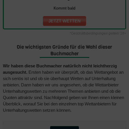
Kommt bald
JETZT WETTEN
Die wichtigsten Gründe für die Wahl dieser
Buchmacher
Wir haben diese Buchmacher natürlich nicht leichtherzig
ausgesucht.
Ersten haben wir überprüft, ob das Wettangebot an
sich seriös ist und ob sie überhaupt Wetten auf Unterhaltung
anbieten. Dann haben wir uns angesehen, ob die Wettanbieter
Unterhaltungswetten zu mehreren Themen anbieten und ob die
Quoten attraktiv sind. Nachfolgend geben wir Ihnen einen kleinen
Überblick, worauf Sie bei den einzelnen top Wettanbietern für
Unterhaltungswetten setzen können.