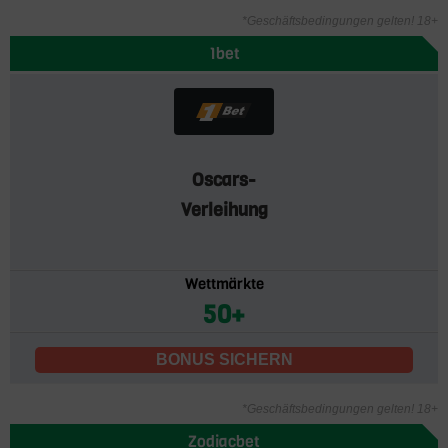
1bet
Oscars-
Verleihung
Wettmärkte
50+
BONUS SICHERN
Zodiacbet