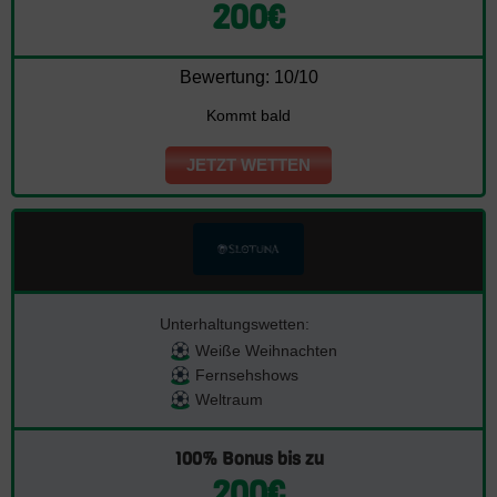
200€
10/10
Kommt bald
JETZT WETTEN
Weiße Weihnachten
Fernsehshows
Weltraum
100% Bonus bis zu
200€