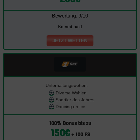
9/10
Kommt bald
JETZT WETTEN
Diverse Wahlen
Sportler des Jahres
Dancing on Ice
100% Bonus bis zu
150€
+ 100 FS