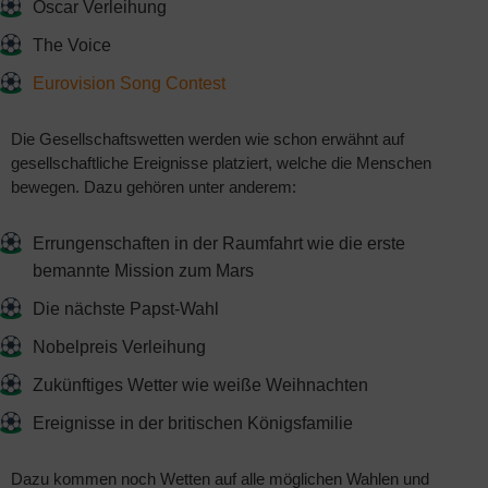
Oscar Verleihung
The Voice
Eurovision Song Contest
Die Gesellschaftswetten werden wie schon erwähnt auf
gesellschaftliche Ereignisse platziert, welche die Menschen
bewegen. Dazu gehören unter anderem:
Errungenschaften in der Raumfahrt wie die erste
bemannte Mission zum Mars
Die nächste Papst-Wahl
Nobelpreis Verleihung
Zukünftiges Wetter wie weiße Weihnachten
Ereignisse in der britischen Königsfamilie
Dazu kommen noch Wetten auf alle möglichen Wahlen und