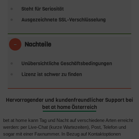
Steht für Seriosität
Ausgezeichnete SSL-Verschlüsselung
Nachteile
Unübersichtliche Geschäftsbedingungen
Lizenz ist schwer zu finden
Hervorragender und kundenfreundlicher Support bei
bet at home Österreich
bet at home kann Tag und Nacht auf verschiedene Arten erreicht
werden: per Live-Chat (kurze Wartezeiten), Post, Telefon und
sogar mit einer Faxnummer. In Bezug auf Kontaktoptionen