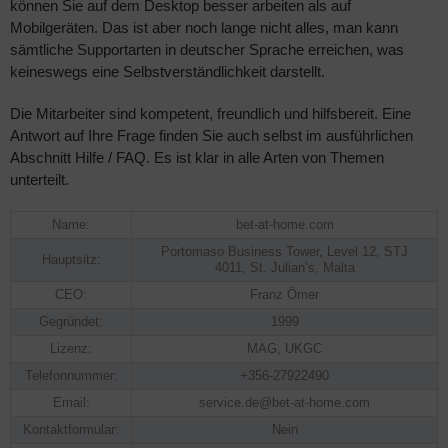
können Sie auf dem Desktop besser arbeiten als auf
Mobilgeräten. Das ist aber noch lange nicht alles, man kann
sämtliche Supportarten in deutscher Sprache erreichen, was
keineswegs eine Selbstverständlichkeit darstellt.
Die Mitarbeiter sind kompetent, freundlich und hilfsbereit. Eine
Antwort auf Ihre Frage finden Sie auch selbst im ausführlichen
Abschnitt Hilfe / FAQ. Es ist klar in alle Arten von Themen
unterteilt.
Name:
bet-at-home.com
Portomaso Business Tower, Level 12, STJ
Hauptsitz:
4011, St. Julian’s, Malta
CEO:
Franz Ömer
Gegründet:
1999
Lizenz:
MAG, UKGC
Telefonnummer:
+356-27922490
Email:
service.de@bet-at-home.com
Kontaktformular:
Nein