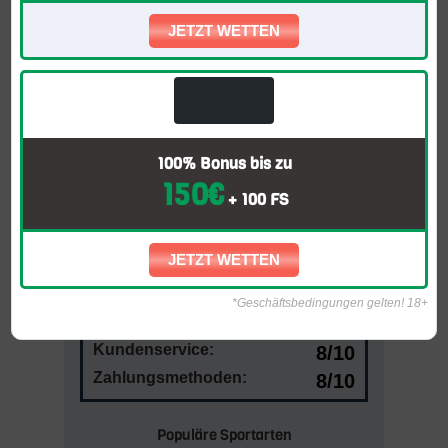
JETZT WETTEN
Unsere Experten
VERIFIZIERT
Gesamtbewertung
SICHER
8/10
ANGENEHMIGT
bet-at-home ist ursprünglich ein
österreichischer Buchmacher und bereits seit
1999 aktiv. Zusätzlich zu seinem Sportwetten
100% Bonus bis zu
bietet er auch Casinospiele, ein Live-Casino,
150€
und Poker an.
+ 100 FS
Bonusangebot:
8/10
JETZT WETTEN
Mobile app:
9/10
Cash-out:
7/10
Live-Streaming:
8/10
Kundenservice:
8/10
Zahlungsmethoden:
8/10
Populäre Sportarten