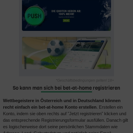
So kann man sich bei bet-at-home registrieren
Wettbegeistere in Österreich und in Deutschland können
recht einfach ein bet-at-home Konto erstellen
. Erstellen ein
Konto, indem sie oben rechts auf "Jetzt registrieren" klicken und
das entsprechende Registrierungsformular ausfüllen. Danach gilt
es logischerweise dort seine persönlichen Stammdaten wie