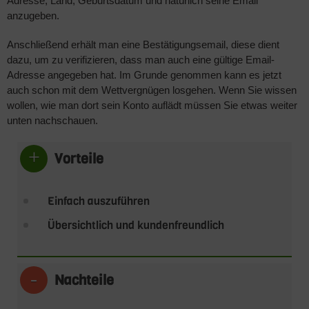
Adresse, Land, Geburtsdatum und natürlich seine Email
anzugeben.
Anschließend erhält man eine Bestätigungsemail, diese dient
dazu, um zu verifizieren, dass man auch eine gültige Email-
Adresse angegeben hat. Im Grunde genommen kann es jetzt
auch schon mit dem Wettvergnügen losgehen. Wenn Sie wissen
wollen, wie man dort sein Konto auflädt müssen Sie etwas weiter
unten nachschauen.
Vorteile
Einfach auszuführen
Übersichtlich und kundenfreundlich
Nachteile