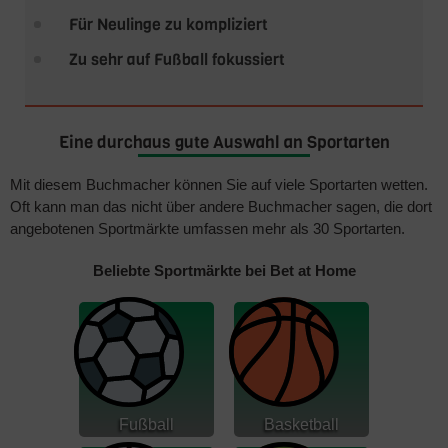
Für Neulinge zu kompliziert
Zu sehr auf Fußball fokussiert
Eine durchaus gute Auswahl an Sportarten
Mit diesem Buchmacher können Sie auf viele Sportarten wetten.
Oft kann man das nicht über andere Buchmacher sagen, die dort
angebotenen Sportmärkte umfassen mehr als 30 Sportarten.
Beliebte Sportmärkte bei Bet at Home
Fußball
Basketball