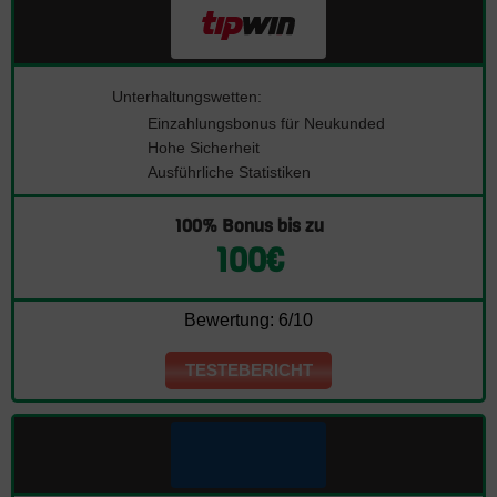
Einzahlungsbonus für Neukunded
Hohe Sicherheit
Ausführliche Statistiken
100% Bonus bis zu
100€
6/10
TESTEBERICHT