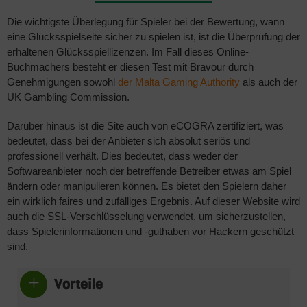
Die wichtigste Überlegung für Spieler bei der Bewertung, wann
eine Glücksspielseite sicher zu spielen ist, ist die Überprüfung der
erhaltenen Glücksspiellizenzen. Im Fall dieses Online-
Buchmachers besteht er diesen Test mit Bravour durch
Genehmigungen sowohl
der Malta Gaming Authority
als auch der
UK Gambling Commission.
Darüber hinaus ist die Site auch von eCOGRA zertifiziert, was
bedeutet, dass bei der Anbieter sich absolut seriös und
professionell verhält. Dies bedeutet, dass weder der
Softwareanbieter noch der betreffende Betreiber etwas am Spiel
ändern oder manipulieren können. Es bietet den Spielern daher
ein wirklich faires und zufälliges Ergebnis. Auf dieser Website wird
auch die SSL-Verschlüsselung verwendet, um sicherzustellen,
dass Spielerinformationen und -guthaben vor Hackern geschützt
sind.
Vorteile