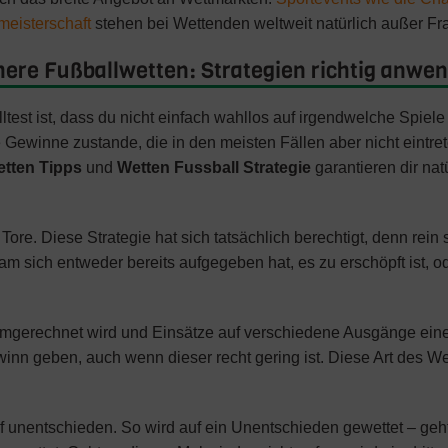
eisterschaft
stehen bei Wettenden weltweit natürlich außer Fr
here Fußballwetten: Strategien richtig anwe
test ist, dass du nicht einfach wahllos auf irgendwelche Spiele
Gewinne zustande, die in den meisten Fällen aber nicht eintre
etten Tipps
und
Wetten Fussball Strategie
garantieren dir na
Tore. Diese Strategie hat sich tatsächlich berechtigt, denn rein 
Team sich entweder bereits aufgegeben hat, es zu erschöpft ist, o
 rumgerechnet wird und Einsätze auf verschiedene Ausgänge ein
inn geben, auch wenn dieser recht gering ist. Diese Art des Wett
uf unentschieden. So wird auf ein Unentschieden gewettet – geht