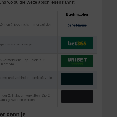
 und wo du die Wette abschließen kannst.
Buchmacher
können (Tippe nicht immer auf dein
rgebnis vorherzusagen
n vermeidliche Top-Spiele zur
 nicht viel
ms und verhindert somit oft viele
 der 2. Halbzeit verwalten. Die 2.
Teams gewonnen werden.
er denn je