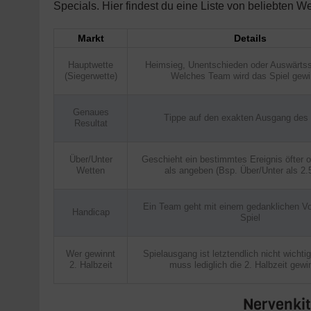
Specials. Hier findest du eine Liste von beliebten 
Markt
Details
Hauptwette
Heimsieg, Unentschieden oder Auswärtssi
(Siegerwette)
Welches Team wird das Spiel gew
Genaues
Tippe auf den exakten Ausgang des 
Resultat
Über/Unter
Geschieht ein bestimmtes Ereignis öfter o
Wetten
als angeben (Bsp. Über/Unter als 2.
Ein Team geht mit einem gedanklichen Vo
Handicap
Spiel
Wer gewinnt
Spielausgang ist letztendlich nicht wicht
2. Halbzeit
muss lediglich die 2. Halbzeit gewi
Nervenkit