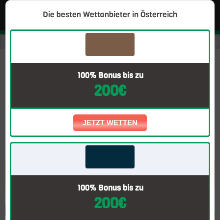
Die besten Wettanbieter in Österreich
Wettanbieter Österreich
Karamba Sportwetten
Karamba Österreich - Mehr als nur ein klassisches
Wettangebot
100% Bonus bis zu
200€
HIER BEI ROYALISTPLAY WETTEN
In dieser umfassenden Review lassen wir unsere
Karamba
JETZT WETTEN
Erfahrung
einfließen. Etwas zur Geschichte von Karamba.
Zeige alles
Karamba
akzeptiert derzeit keine Spieler aus Österreich!
Bitte an die angeführten Betreiber wenden, die wir empfehlen:
100% Bonus bis zu
200€
Die von uns empfohlenen Wettanbieter