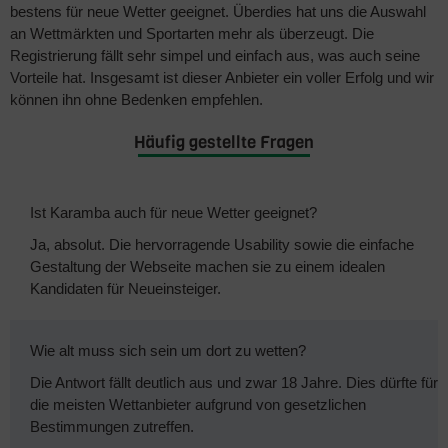
bestens für neue Wetter geeignet. Überdies hat uns die Auswahl
an Wettmärkten und Sportarten mehr als überzeugt. Die
Registrierung fällt sehr simpel und einfach aus, was auch seine
Vorteile hat. Insgesamt ist dieser Anbieter ein voller Erfolg und wir
können ihn ohne Bedenken empfehlen.
Häufig gestellte Fragen
Ist Karamba auch für neue Wetter geeignet?
Ja, absolut. Die hervorragende Usability sowie die einfache
Gestaltung der Webseite machen sie zu einem idealen
Kandidaten für Neueinsteiger.
Wie alt muss sich sein um dort zu wetten?
Die Antwort fällt deutlich aus und zwar 18 Jahre. Dies dürfte für
die meisten Wettanbieter aufgrund von gesetzlichen
Bestimmungen zutreffen.