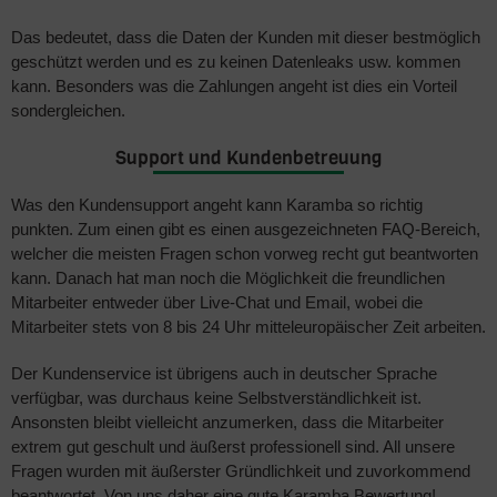
Das bedeutet, dass die Daten der Kunden mit dieser bestmöglich
geschützt werden und es zu keinen Datenleaks usw. kommen
kann. Besonders was die Zahlungen angeht ist dies ein Vorteil
sondergleichen.
Support und Kundenbetreuung
Was den Kundensupport angeht kann Karamba so richtig
punkten. Zum einen gibt es einen ausgezeichneten FAQ-Bereich,
welcher die meisten Fragen schon vorweg recht gut beantworten
kann. Danach hat man noch die Möglichkeit die freundlichen
Mitarbeiter entweder über Live-Chat und Email, wobei die
Mitarbeiter stets von 8 bis 24 Uhr mitteleuropäischer Zeit arbeiten.
Der Kundenservice ist übrigens auch in deutscher Sprache
verfügbar, was durchaus keine Selbstverständlichkeit ist.
Ansonsten bleibt vielleicht anzumerken, dass die Mitarbeiter
extrem gut geschult und äußerst professionell sind. All unsere
Fragen wurden mit äußerster Gründlichkeit und zuvorkommend
beantwortet. Von uns daher eine gute Karamba Bewertung!