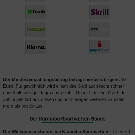
Der Mindesteinzahlungsbetrag beträgt hierbei übrigens 10
Euro
. Für gewöhnlich wird einem das Geld auch recht schnell
(innerhalb weniger Tage) ausgezahlt. Unser Urteil bezüglich der
Zahlungen fällt aus diesen und noch einigen weiteren Gründen
mehr als positiv aus.
Der Karamba Sportwetten Bonus
Der Willkommensbonus bei Karamba Sportwetten
ist ziemlich