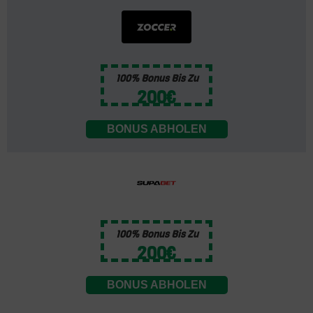
100% Bonus Bis Zu
200€
BONUS ABHOLEN
100% Bonus Bis Zu
200€
BONUS ABHOLEN