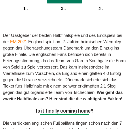
1 -
X -
2 -
*Geschäftsbedingungen gelten! 18+
*Nur für neue bet365 Kunden. Bedingung für Wett-Credits-Freigabe: Mindesteinzahlung €5 und 1x abgerechnete Wette.
Mindestquoten, Wett- und Zahlungsmethoden-Ausnahmen gelten. Gewinne schließen den Einsatz von Wett-Credits aus. Es
gelten die AGB und Zeitlimits.
Der Gastgeber der beiden Halbfinalspiele und des Endspiels bei
der
EM 2021
England spielt am 7. Juli im heimischen Wembley
gegen das Überraschungsteam Dänemark um den Einzug ins
große Finale. Die englischen Fans befinden sich bereits in
Feiertagsstimmung, da das Team von Gareth Southgate die Form
von Spiel zu Spiel verbessert. Das kam insbesondere im
Viertelfinale zum Vorschein, da England einen glatten 4:0 Erfolg
gegen die Ukraine verzeichnete. Dänemark sicherte sich das
Ticket fürs Halbfinale mit einem schwer erkämpften 2:1 Sieg
gegen das gut organisierte Team von Tschechien.
Wie geht das
zweite Halbfinale aus? Hier sind die die wichtigsten Fakten!
Is it finally coming home?
Die verrückten englischen Fußballfans fingen schon nach den 7