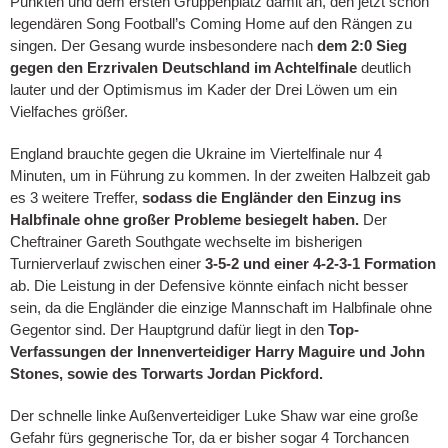
Punkten und dem ersten Gruppenplatz damit an, den jetzt schon
legendären Song Football’s Coming Home auf den Rängen zu
singen. Der Gesang wurde insbesondere nach
dem 2:0 Sieg
gegen den Erzrivalen Deutschland im Achtelfinale
deutlich
lauter und der Optimismus im Kader der Drei Löwen um ein
Vielfaches größer.
England brauchte gegen die Ukraine im Viertelfinale nur 4
Minuten, um in Führung zu kommen. In der zweiten Halbzeit gab
es 3 weitere Treffer,
sodass die Engländer den Einzug ins
Halbfinale ohne großer Probleme besiegelt haben.
Der
Cheftrainer Gareth Southgate wechselte im bisherigen
Turnierverlauf zwischen einer
3-5-2 und einer 4-2-3-1 Formation
ab. Die Leistung in der Defensive könnte einfach nicht besser
sein, da die Engländer die einzige Mannschaft im Halbfinale ohne
Gegentor sind. Der Hauptgrund dafür liegt in den
Top-
Verfassungen der Innenverteidiger Harry Maguire und John
Stones, sowie des Torwarts Jordan Pickford.
Der schnelle linke Außenverteidiger Luke Shaw war eine große
Gefahr fürs gegnerische Tor, da er bisher sogar 4 Torchancen