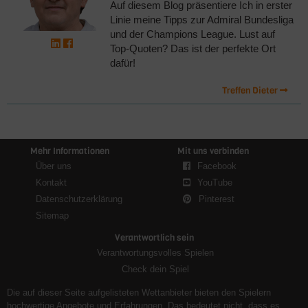
Auf diesem Blog präsentiere Ich in erster
Linie meine Tipps zur Admiral Bundesliga
und der Champions League. Lust auf
Top-Quoten? Das ist der perfekte Ort
dafür!
Treffen Dieter
Mehr Informationen
Mit uns verbinden
Über uns
Facebook
Kontakt
YouTube
Datenschutzerklärung
Pinterest
Sitemap
Verantwortlich sein
Verantwortungsvolles Spielen
Check dein Spiel
Die auf dieser Seite aufgelisteten Wettanbieter bieten den Spielern
hochwertige Angebote und Erfahrungen. Das bedeutet nicht, dass es