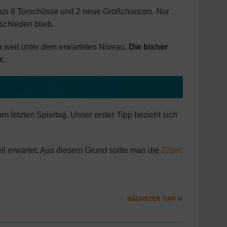
araus 8 Torschüsse und 2 neue Großchancen. Nur
schieden blieb.
 weit unter dem erwarteten Niveau.
Die bisher
r.
m letzten Spieltag. Unser erster Tipp bezieht sich
ll erwartet. Aus diesem Grund sollte man die
22bet
NÄCHSTER TIPP