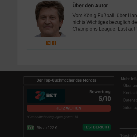
Über den Autor
Vom König Fußball, über Handb
nichts Wichtiges bezüglich de
Champions League. Lust auf T
Mehr Inf
Der Top-Buchmacher des Monats
Über u
Bewertung
Kontakt
5/10
Datensc
Sitema
JETZ WETTEN
TESTBERICHT
Bis zu 122 €
*BestenWe