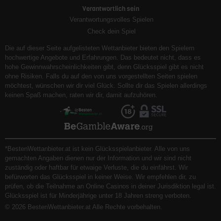
Verantwortlich sein
Verantwortungsvolles Spielen
Check dein Spiel
Die auf dieser Seite aufgelisteten Wettanbieter bieten den Spielern
hochwertige Angebote und Erfahrungen. Das bedeutet nicht, dass es
hohe Gewinnwahrscheinlichkeiten gibt, denn Glücksspiel gibt es nicht
ohne Risiken. Falls du auf den von uns vorgestellten Seiten spielen
möchtest, wünschen wir dir viel Glück. Sollte dir das Spielen allerdings
keinen Spaß machen, raten wir dir, damit aufzuhören.
*BestenWettanbieter.at ist kein Glücksspielanbieter. Alle von uns
gemachten Angaben dienen nur der Information und wir sind nicht
zuständig oder haftbar für etwaige Verluste, die du einfährst. Wir
befürworten das Glücksspiel in keiner Weise. Wir empfehlen dir, zu
prüfen, ob die Teilnahme an Online Casinos in deiner Jurisdiktion legal ist.
Glücksspiel ist für Minderjährige unter 18 Jahren streng verboten.
© 2026 BestenWettanbieter.at Alle Rechte vorbehalten.