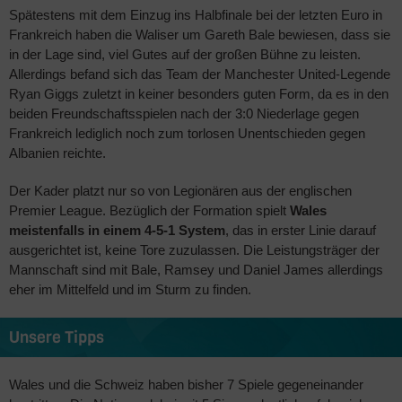
Spätestens mit dem Einzug ins Halbfinale bei der letzten Euro in
Frankreich haben die Waliser um Gareth Bale bewiesen, dass sie
in der Lage sind, viel Gutes auf der großen Bühne zu leisten.
Allerdings befand sich das Team der Manchester United-Legende
Ryan Giggs zuletzt in keiner besonders guten Form, da es in den
beiden Freundschaftsspielen nach der 3:0 Niederlage gegen
Frankreich lediglich noch zum torlosen Unentschieden gegen
Albanien reichte.
Der Kader platzt nur so von Legionären aus der englischen
Premier League. Bezüglich der Formation spielt
Wales
meistenfalls in einem 4-5-1 System
, das in erster Linie darauf
ausgerichtet ist, keine Tore zuzulassen. Die Leistungsträger der
Mannschaft sind mit Bale, Ramsey und Daniel James allerdings
eher im Mittelfeld und im Sturm zu finden.
Unsere Tipps
Wales und die Schweiz haben bisher 7 Spiele gegeneinander