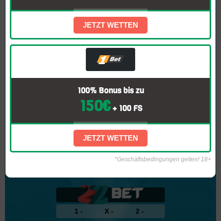
JETZT WETTEN
VS
Schweiz
100% Bonus bis zu
150€
+ 100 FS
EMPFOHLENE WETTE
JETZT WETTEN
Sieg der Schweiz
1 -
X -
2 -