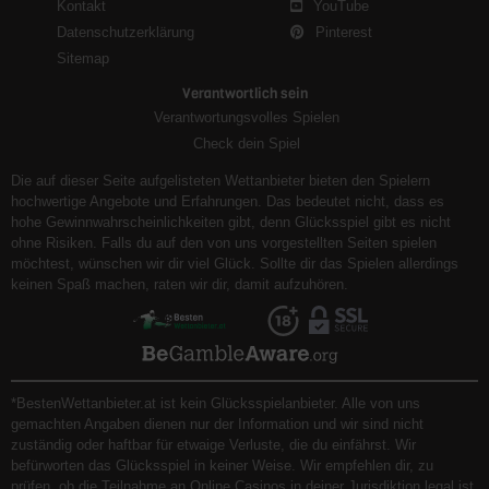
Kontakt
YouTube
Datenschutzerklärung
Pinterest
Sitemap
Verantwortlich sein
Verantwortungsvolles Spielen
Check dein Spiel
Die auf dieser Seite aufgelisteten Wettanbieter bieten den Spielern
hochwertige Angebote und Erfahrungen. Das bedeutet nicht, dass es
hohe Gewinnwahrscheinlichkeiten gibt, denn Glücksspiel gibt es nicht
ohne Risiken. Falls du auf den von uns vorgestellten Seiten spielen
möchtest, wünschen wir dir viel Glück. Sollte dir das Spielen allerdings
keinen Spaß machen, raten wir dir, damit aufzuhören.
*BestenWettanbieter.at ist kein Glücksspielanbieter. Alle von uns
gemachten Angaben dienen nur der Information und wir sind nicht
zuständig oder haftbar für etwaige Verluste, die du einfährst. Wir
befürworten das Glücksspiel in keiner Weise. Wir empfehlen dir, zu
prüfen, ob die Teilnahme an Online Casinos in deiner Jurisdiktion legal ist.