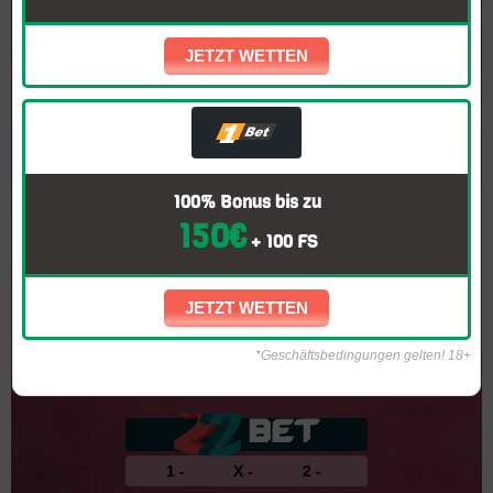
JETZT WETTEN
VS
Polen
100% Bonus bis zu
150€
+ 100 FS
EMPFOHLENE WETTE
JETZT WETTEN
2 bis 3 Tore
1 -
X -
2 -