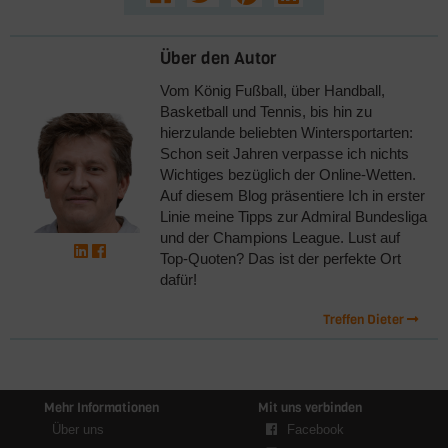
Über den Autor
Vom König Fußball, über Handball,
Basketball und Tennis, bis hin zu
hierzulande beliebten Wintersportarten:
Schon seit Jahren verpasse ich nichts
Wichtiges bezüglich der Online-Wetten.
Auf diesem Blog präsentiere Ich in erster
Linie meine Tipps zur Admiral Bundesliga
und der Champions League. Lust auf
Top-Quoten? Das ist der perfekte Ort
dafür!
Treffen Dieter
Mehr Informationen
Mit uns verbinden
Über uns
Facebook