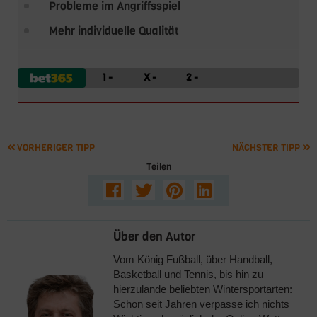
Probleme im Angriffsspiel
Mehr individuelle Qualität
1 -
X -
2 -
VORHERIGER TIPP
NÄCHSTER TIPP
Teilen
Über den Autor
Vom König Fußball, über Handball,
Basketball und Tennis, bis hin zu
hierzulande beliebten Wintersportarten:
Schon seit Jahren verpasse ich nichts