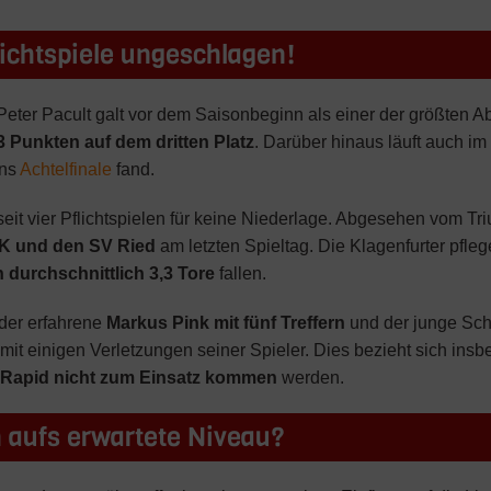
lichtspiele ungeschlagen!
eter Pacult galt vor dem Saisonbeginn als einer der größten Ab
3 Punkten auf dem dritten Platz
. Darüber hinaus läuft auch im
ins
Achtelfinale
fand.
seit vier Pflichtspielen für keine Niederlage. Abgesehen vom 
K und den SV Ried
am letzten Spieltag. Die Klagenfurter pfleg
 durchschnittlich 3,3 Tore
fallen.
 der erfahrene
Markus Pink mit fünf Treffern
und der junge S
 mit einigen Verletzungen seiner Spieler. Dies bezieht sich ins
 Rapid nicht zum Einsatz kommen
werden.
 aufs erwartete Niveau?