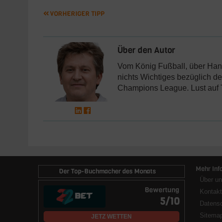
VORHERIGER TIPP
Über den Autor
Vom König Fußball, über Handb
nichts Wichtiges bezüglich de
Champions League. Lust auf T
Mehr Inf
Der Top-Buchmacher des Monats
Über u
Bewertung
Kontakt
5/10
Datensc
Sitema
JETZ WETTEN