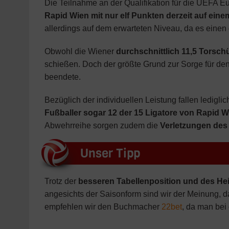
Die Teilnahme an der Qualifikation für die UEFA E
Rapid Wien mit nur elf Punkten derzeit auf eine
allerdings auf dem erwarteten Niveau, da es einen 
Obwohl die Wiener
durchschnittlich 11,5 Torsch
schießen. Doch der größte Grund zur Sorge für den 
beendete.
Bezüglich der individuellen Leistung fallen ledigli
Fußballer sogar 12 der 15 Ligatore von Rapid W
Abwehrreihe sorgen zudem die
Verletzungen des 
Unser Tipp
Trotz der
besseren Tabellenposition und des Hei
angesichts der Saisonform sind wir der Meinung, da
empfehlen wir den Buchmacher
22bet
, da man bei