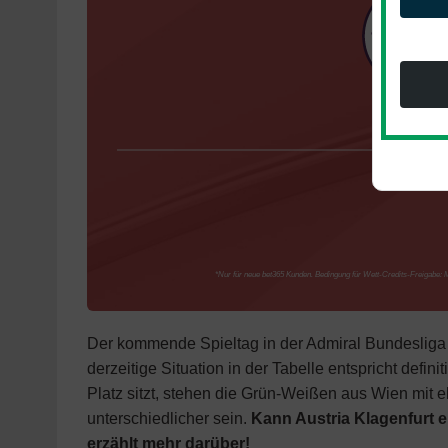
*Nur für neue bet365 Kunden. Bedingung für Wett-Credits-Freigabe: 
Der kommende Spieltag in der Admiral Bundesliga
derzeitige Situation in der Tabelle entspricht def
Platz sitzt, stehen die Grün-Weißen aus Wien mit 
unterschiedlicher sein.
Kann Austria Klagenfurt 
erzählt mehr darüber!