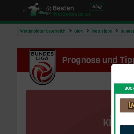
Wettanbieter Österreich
Blog
Wett Tipps
Bundes
Prognose und Tipp
BUC
Austr
Klagenf