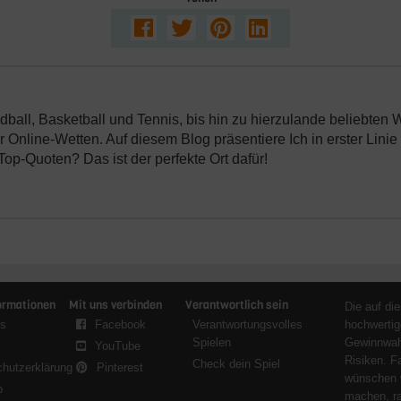
all, Basketball und Tennis, bis hin zu hierzulande beliebten W
r Online-Wetten. Auf diesem Blog präsentiere Ich in erster Lini
op-Quoten? Das ist der perfekte Ort dafür!
ormationen
Mit uns verbinden
Verantwortlich sein
Die auf di
ns
Facebook
Verantwortungsvolles
hochwertig
Spielen
Gewinnwahr
YouTube
Risiken. F
Check dein Spiel
hutzerklärung
Pinterest
wünschen w
p
machen, ra