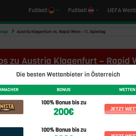
Fußball
Fußball
UEFA Wett
liga
Austria Klagenfurt vs. Rapid Wien - 11. Spieltag
s zu Austria Klagenfurt – Rapid 
Die besten Wettanbieter in Österreich
HMACHER
BONUS
WETTEN
100% Bonus bis zu
Samstag 16 October 2021, 17:00
200€
JETZT WET
ia
Wörthersee Stadion
Ra
urt
100% Bonus bis zu