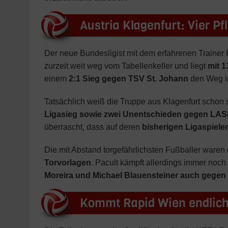
Austria Klagenfurt: Vier Pf
Der neue Bundesligist mit dem erfahrenen Trainer P
zurzeit weit weg vom Tabellenkeller und liegt
mit 1
einem
2:1 Sieg gegen TSV St. Johann
den Weg 
Tatsächlich weiß die Truppe aus Klagenfurt schon 
Ligasieg sowie zwei Unentschieden gegen LAS
überrascht, dass auf deren
bisherigen Ligaspielen
Die mit Abstand torgefährlichsten Fußballer waren
Torvorlagen
. Pacult kämpft allerdings immer noch
Moreira und Michael Blauensteiner auch gegen
Kommt Rapid Wien endlich