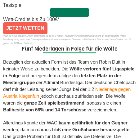
Testspiel
Wett-Credits bis Zu
100€*
JETZT WETTEN
*Nur für neue bet365 Kunden. Bedingung für Wett-Credits-Freigabe: Mindesteinzahlung €5 und 1x abgerechnete Wette.
Mindestquoten, Wett- und Zahlungsmethoden-Ausnahmen gelten. Gewinne schließen den Einsatz von Wett-Credits aus. Es
gelten die AGB und Zeitlimits.
Fünf Niederlagen in Folge für die Wölfe
Bezüglich der aktuellen Form ist das Team von Robin Dutt in
keinster Weise zu beneiden. Die
Wölfe verloren fünf Ligaspiele
in Folge
und belegen demzufolge den
letzten Platz in der
Meistergruppe
der Admiral Bundesliga. Der deutsche Chefcoach
darf mit der Leistung seiner Jungs bei der 1:2
Niederlage gegen
Austria Klagenfurt
jedoch durchaus zufrieden sein. Die Wölfe
waren die
ganze Zeit spielbestimmend
, sodass sie einen
Ballbesitz von 66% und 14 Torschüsse
verzeichneten.
Allerdings konnte der WAC
kaum gefährlich für den Gegner
werden, da man daraus bloß
eine Großchance herausspielte
.
Das größte Problem für Dutt ist definitiv die Defensive. Die