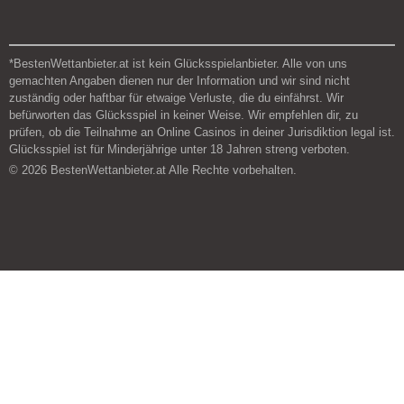
*BestenWettanbieter.at ist kein Glücksspielanbieter. Alle von uns
gemachten Angaben dienen nur der Information und wir sind nicht
zuständig oder haftbar für etwaige Verluste, die du einfährst. Wir
befürworten das Glücksspiel in keiner Weise. Wir empfehlen dir, zu
prüfen, ob die Teilnahme an Online Casinos in deiner Jurisdiktion legal ist.
Glücksspiel ist für Minderjährige unter 18 Jahren streng verboten.
© 2026 BestenWettanbieter.at Alle Rechte vorbehalten.