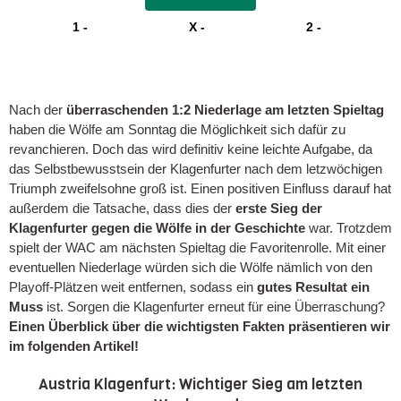
1 -
X -
2 -
*Geschäftsbedingungen gelten! 18+
*Nur für neue bet365 Kunden. Bedingung für Wett-Credits-Freigabe: Mindesteinzahlung €5 und 1x abgerechnete Wette.
Mindestquoten, Wett- und Zahlungsmethoden-Ausnahmen gelten. Gewinne schließen den Einsatz von Wett-Credits aus. Es
gelten die AGB und Zeitlimits.
Nach der
überraschenden 1:2 Niederlage am letzten Spieltag
haben die Wölfe am Sonntag die Möglichkeit sich dafür zu
revanchieren. Doch das wird definitiv keine leichte Aufgabe, da
das Selbstbewusstsein der Klagenfurter nach dem letzwöchigen
Triumph zweifelsohne groß ist. Einen positiven Einfluss darauf hat
außerdem die Tatsache, dass dies der
erste Sieg der
Klagenfurter gegen die Wölfe in der Geschichte
war. Trotzdem
spielt der WAC am nächsten Spieltag die Favoritenrolle. Mit einer
eventuellen Niederlage würden sich die Wölfe nämlich von den
Playoff-Plätzen weit entfernen, sodass ein
gutes Resultat ein
Muss
ist. Sorgen die Klagenfurter erneut für eine Überraschung?
Einen Überblick über die wichtigsten Fakten präsentieren wir
im folgenden Artikel!
Austria Klagenfurt: Wichtiger Sieg am letzten