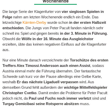
Wochenende
Die lange Serie der Klagenfurter von
vier sieglosen Spielen in
Folge
nahm am letzten Wochenende endlich ein Ende. Das
letzwöchige
Kärnten-Derby
wurde schon
in der ersten Halbzeit
entschieden
. Die Jungs von Peter Pacult fanden nämlich sehr
schnell ins Spiel und gingen bereits
in der 3. Minute in Führung
.
Obwohl die
Wölfe in der 16. Minute das Ausgleichstor
erzielten, übte das keinen negativen Einfluss auf die Klagenfurter
aus.
Nur eine Minute danach verzeichnete der
Torschütze des ersten
Treffers Alex Timossi Andersson auch einen Assist
, sodass
Austria einmal mehr die Führung übernahm. Der fantastische
Schwede sah kurz vor der Pause allerdings eine Gelbe Karte,
weshalb
Er das nächste Ligaduell verpassen
wird. Aus
demselben Grund fehlt außerdem der
wichtige Mittelfeldspieler
Christopher Cvetko
. Damit enden die Probleme für Peter Pacult
jedoch nicht, da
Paul und Fuchs noch immer verletzt
sind und
Turgay Gemicibasi seine Rotsperre absitzen
muss.