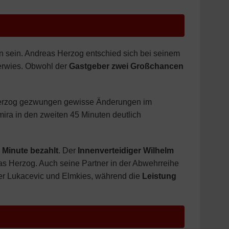
n sein. Andreas Herzog entschied sich bei seinem
l erwies. Obwohl der
Gastgeber zwei Großchancen
erzog gezwungen gewisse Änderungen im
ira in den zweiten 45 Minuten deutlich
. Minute bezahlt
. Der
Innenverteidiger Wilhelm
as Herzog. Auch seine Partner in der Abwehrreihe
eler Lukacevic und Elmkies, während die
Leistung