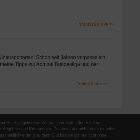
NÄCHSTER TIPP
intersportarten: Schon seit Jahren verpasse ich
e meine Tipps zur Admiral Bundesliga und der
Treffen Dieter
eser Seite aufgelisteten Wettanbieter bieten den Spielern
e Angebote und Erfahrungen. Das bedeutet nicht, dass es hohe
scheinlichkeiten gibt, denn Glücksspiel gibt es nicht ohne