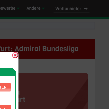
bewerbe
Andere
Wettanbieter
furt: Admiral Bundesliga
TEN
ustria
agenfurt