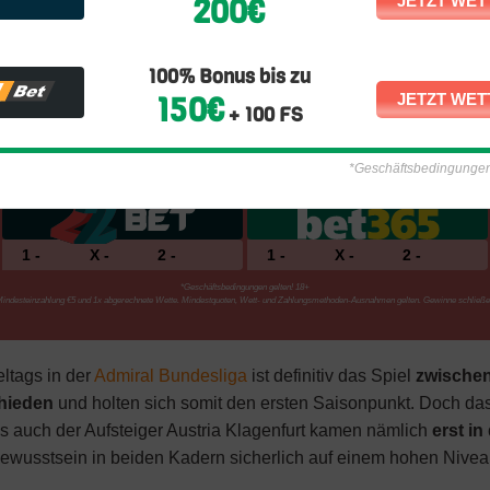
200€
JETZT WET
VS
100% Bonus bis zu
EMPFOHLENE WETTE
150€
JETZT WET
Beide erzielen ein Tor
+ 100 FS
1 -
X -
2 -
1 -
X -
2 -
*Geschäftsbedingungen gelten! 18+
Mindesteinzahlung €5 und 1x abgerechnete Wette. Mindestquoten, Wett- und Zahlungsmethoden-Ausnahmen gelten. Gewinne schließen 
ltags in der
Admiral Bundesliga
ist definitiv das Spiel
zwischen
chieden
und holten sich somit den ersten Saisonpunkt. Doch da
s auch der Aufsteiger Austria Klagenfurt kamen nämlich
erst i
ewusstsein in beiden Kadern sicherlich auf einem hohen Niveau