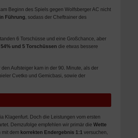
s am Beginn des Spiels gegen Wolfsberger AC nicht
 in Führung
, sodass der Cheftrainer des
tstanden 6 Torschüsse und eine Großchance, aber
n 54% und 5 Torschüssen
die etwas bessere
den Aufsteiger kam in der 90. Minute, als der
dspieler Cvetko und Gemicbasi, sowie der
ria Klagenfurt. Doch die Leistungen vom ersten
rtet. Demzufolge empfehlen wir primär die
Wette
ch mit dem
korrekten Endergebnis 1:1
versuchen,