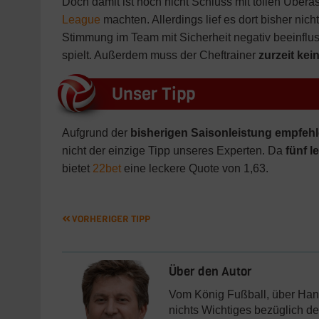
Doch damit ist noch nicht Schluss mit tollen Über
League
machten. Allerdings lief es dort bisher ni
Stimmung im Team mit Sicherheit negativ beeinfluss
spielt. Außerdem muss der Cheftrainer
zurzeit ke
Unser Tipp
Aufgrund der
bisherigen Saisonleistung empfehle
nicht der einzige Tipp unseres Experten. Da
fünf l
bietet
22bet
eine leckere Quote von 1,63.
VORHERIGER TIPP
Über den Autor
Vom König Fußball, über Handb
nichts Wichtiges bezüglich de