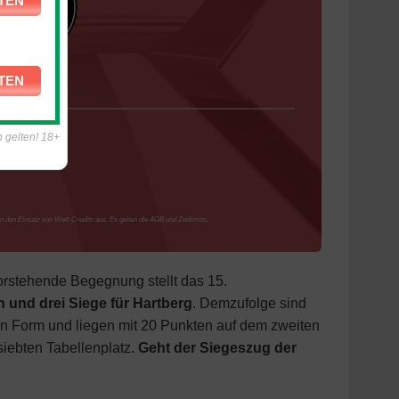
TEN
TEN
den Einsatz von Wett-Credits aus. Es gelten die AGB und Zeitlimits.
orstehende Begegnung stellt das 15.
n und drei Siege für Hartberg
. Demzufolge sind
den Form und liegen mit 20 Punkten auf dem zweiten
siebten Tabellenplatz.
Geht der Siegeszug der