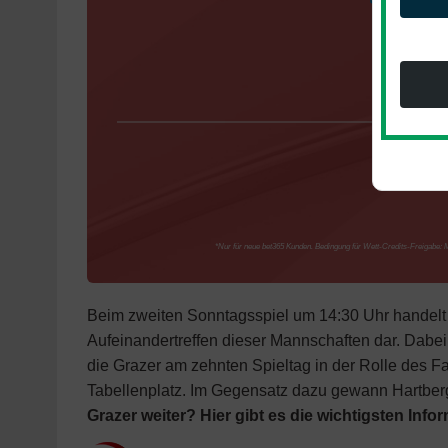
*Nur für neue bet365 Kunden. Bedingung für Wett-Credits-Freigabe: 
Beim zweiten Sonntagsspiel um 14:30 Uhr handelt 
Aufeinandertreffen dieser Mannschaften dar. Dabe
die Grazer am zehnten Spieltag in der Rolle des F
Tabellenplatz. Im Gegensatz dazu gewann Hartberg 
Grazer weiter? Hier gibt es die wichtigsten Info