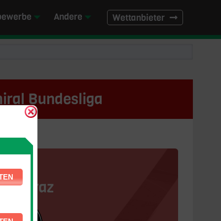
bewerbe
Andere
Wettanbieter
iral Bundesliga
TEN
urm Graz