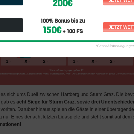
200€
JETZT WET
EMPFOHLENE WETTE
100% Bonus bis zu
Sieg Sturm Graz
150€
JETZT WET
+ 100 FS
1 -
X -
2 -
1 -
X -
2 -
*Geschäftsbedingungen gelten! 18+
Mindesteinzahlung €5 und 1x abgerechnete Wette. Mindestquoten, Wett- und Zahlungsmethoden-Ausnahmen gelten. Gewinne schließen 
es sich ums Duell zwischen Hartberg und Sturm Graz. Die bev
i gab es
acht Siege für Sturm Graz, sowie drei Unentschiede
avoriten. Darüber hinaus spielen die Gäste in einer überragen
nur Eines der acht letzten Ligaspiele und steht somit auf dem 
rmationen!