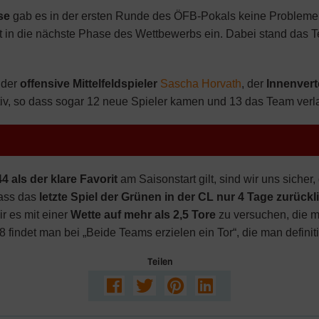
se
gab es in der ersten Runde des ÖFB-Pokals keine Probleme
 in die nächste Phase des Wettbewerbs ein. Dabei stand das 
 der
offensive Mittelfeldspieler
Sascha Horvath
, der
Innenvert
aktiv, so dass sogar 12 neue Spieler kamen und 13 das Team ver
44 als der klare Favorit
am Saisonstart gilt, sind wir uns sicher
dass das
letzte Spiel der Grünen in der CL nur 4 Tage zurückl
r es mit einer
Wette auf mehr als 2,5 Tore
zu versuchen, die mi
 findet man bei „Beide Teams erzielen ein Tor“, die man definit
Teilen