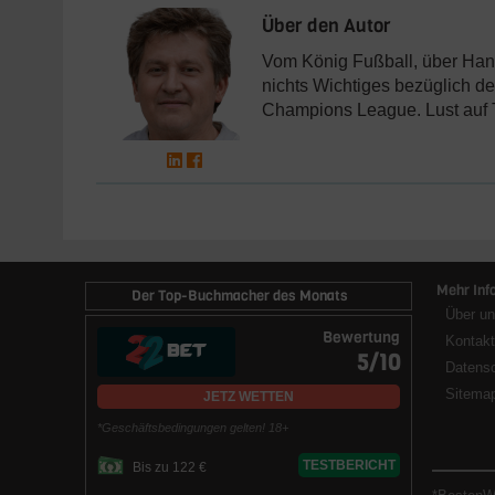
Über den Autor
Vom König Fußball, über Handb
nichts Wichtiges bezüglich de
Champions League. Lust auf T
Mehr Inf
Der Top-Buchmacher des Monats
Über u
Bewertung
Kontakt
5/10
Datensc
Sitema
JETZ WETTEN
TESTBERICHT
Bis zu 122 €