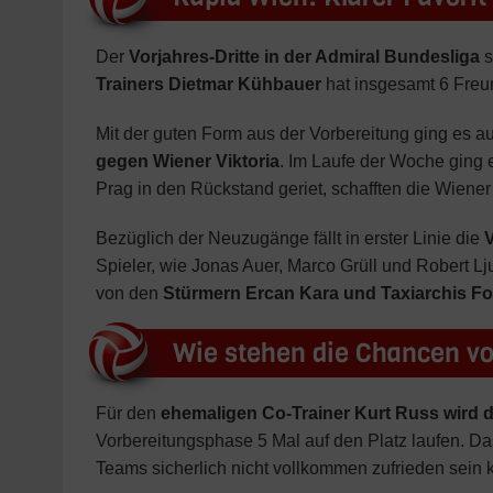
Der
Vorjahres-Dritte in der Admiral Bundesliga
s
Trainers Dietmar Kühbauer
hat insgesamt 6 Freun
Mit der guten Form aus der Vorbereitung ging es a
gegen Wiener Viktoria
. Im Laufe der Woche ging 
Prag in den Rückstand geriet, schafften die Wiener
Bezüglich der Neuzugänge fällt in erster Linie die
V
Spieler, wie Jonas Auer, Marco Grüll und Robert Ljub
von den
Stürmern Ercan Kara und Taxiarchis F
Wie stehen die Chancen vo
Für den
ehemaligen Co-Trainer Kurt Russ wird di
Vorbereitungsphase 5 Mal auf den Platz laufen. D
Teams sicherlich nicht vollkommen zufrieden sein 