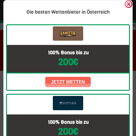
Die besten Wettanbieter in Österreich
Wettanbieter Österreich
Blog
Wett Tipps
Bundesliga
SCR Altach 
Prognose und Tipps zu SCR Altach – Hartberg:
Admiral Bundesliga
100% Bonus bis zu
200€
JETZT WETTEN
Samstag 30 October 2021, 17:00
CASHPOINT Arena
100% Bonus bis zu
SCR Altach
200€