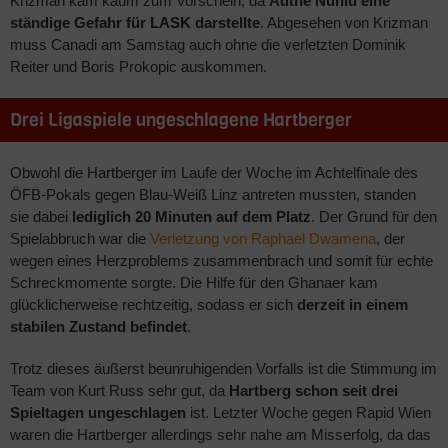
Krizman kam kaum zum Vorschein, da
Adthe Nuhiu eine
ständige Gefahr für LASK darstellte
. Abgesehen von Krizman
muss Canadi am Samstag auch ohne die verletzten Dominik
Reiter und Boris Prokopic auskommen.
Drei Ligaspiele ungeschlagene Hartberger
Obwohl die Hartberger im Laufe der Woche im Achtelfinale des
ÖFB-Pokals gegen Blau-Weiß Linz antreten mussten, standen
sie dabei
lediglich 20 Minuten auf dem Platz
. Der Grund für den
Spielabbruch war die
Verletzung von Raphael Dwamena
, der
wegen eines Herzproblems zusammenbrach und somit für echte
Schreckmomente sorgte. Die Hilfe für den Ghanaer kam
glücklicherweise rechtzeitig, sodass er sich
derzeit in einem
stabilen Zustand befindet
.
Trotz dieses äußerst beunruhigenden Vorfalls ist die Stimmung im
Team von Kurt Russ sehr gut, da
Hartberg schon seit drei
Spieltagen ungeschlagen
ist. Letzter Woche gegen Rapid Wien
waren die Hartberger allerdings sehr nahe am Misserfolg, da das