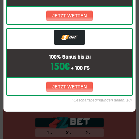
JETZT WETTEN
VS
Hartberg
100% Bonus bis zu
150€
+ 100 FS
EMPFOHLENE WETTE
JETZT WETTEN
Beide erzielen ein Tor
1 -
X -
2 -