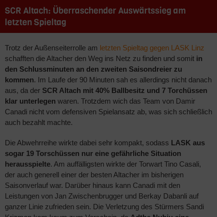
SCR Altach: Überraschender Auswärtssieg am
letzten Spieltag
Trotz der Außenseiterrolle am
letzten Spieltag gegen LASK Linz
schafften die Altacher den Weg ins Netz zu finden und somit
in
den Schlussminuten an den zweiten Saisondreier zu
kommen
. Im Laufe der 90 Minuten sah es allerdings nicht danach
aus, da der
SCR Altach mit 40% Ballbesitz und 7 Torchüssen
klar unterlegen
waren. Trotzdem wich das Team von Damir
Canadi nicht vom defensiven Spielansatz ab, was sich schließlich
auch bezahlt machte.
Die Abwehrreihe wirkte dabei sehr kompakt, sodass
LASK aus
sogar 19 Torschüssen nur eine gefährliche Situation
herausspielte
. Am auffälligsten wirkte der Torwart Tino Casali,
der auch generell einer der besten Altacher im bisherigen
Saisonverlauf war. Darüber hinaus kann Canadi mit den
Leistungen von Jan Zwischenbrugger und Berkay Dabanli auf
ganzer Linie zufrieden sein. Die Verletzung des Stürmers Sandi