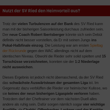
Nutzt der SV Ried den Heimvorteil aus?
Trotz der
vielen Turbulenzen auf der Bank
des SV Ried kann
man mit der bisherigen Saisonleistung durchaus zufrieden sein.
Der
neue Coach Robert Ibertsberger
könnte sich sein Debüt
definitiv nicht besser vorstellen, da Er mit seinen Jungs
ins
Pokal-Halbfinale einzog
. Die Leistung war am ersten
Spieltag
der Rückrunde
gegen den WAC allerdings nicht auf dem
identischen Niveau. Obwohl die Rieder sehr solid spielten und
15
Torschüsse verzeichneten
, konnten sie der
1:2 Niederlage
nicht ausweichen
.
Dieses Ergebnis ist jedoch nicht überraschend, da der SV Ried
das
schwächste Auswärtsteam der gesamten Liga
ist. Im
Gegensatz dazu verblüffen die Rieder vor heimischer Kulisse, wo
sie
keines der neun bisherigen Ligaspiele verloren
haben.
Trotzdem darf der Cheftrainer vor dem nächsten Duell alles
andere als ruhig sein. Dafür sorgen nämlich sogar
vier wichtige
Ausfälle
, da
Chabbi, Offenbacher, Lackner und der Kapitän