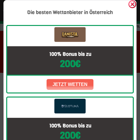
Die besten Wettanbieter in Österreich
Wettanbieter Österreich
Blog
Wett Tipps
Bundesliga
SV Ried vs.
Prognose und Tipps zu SV Ried – WSG Tirol:
Admiral Bundesliga
100% Bonus bis zu
200€
JETZT WETTEN
Samstag 19 Februar 2022, 17:00
josko ARENA
100% Bonus bis zu
SV Ried
200€