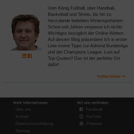
Vom König Fußball, über Handball,
Basketball und Tennis, bis hin zu
hierzulande beliebten Wintersportarten:
Schon seit Jahren verpasse ich nichts
Wichtiges bezüglich der Online-Wetten.
Auf diesem Blog präsentiere Ich in erster
Linie meine Tipps zur Admiral Bundesliga
und der Champions League. Lust auf
Top-Quoten? Das ist der perfekte Ort
dafür!
Treffen Dieter
Mehr Informationen
Mit uns verbinden
Über uns
Facebook
Kontakt
YouTube
Datenschutzerklärung
Pinterest
Sitemap