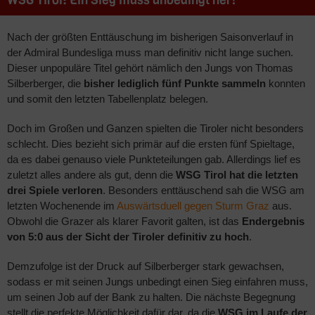
WSG Tirol: Ein Sieg muss unbedingt her!
Nach der größten Enttäuschung im bisherigen Saisonverlauf in
der Admiral Bundesliga muss man definitiv nicht lange suchen.
Dieser unpopuläre Titel gehört nämlich den Jungs von Thomas
Silberberger, die
bisher lediglich fünf Punkte sammeln
konnten
und somit den letzten Tabellenplatz belegen.
Doch im Großen und Ganzen spielten die Tiroler nicht besonders
schlecht. Dies bezieht sich primär auf die ersten fünf Spieltage,
da es dabei genauso viele Punkteteilungen gab. Allerdings lief es
zuletzt alles andere als gut, denn die
WSG Tirol hat die letzten
drei Spiele verloren
. Besonders enttäuschend sah die WSG am
letzten Wochenende im
Auswärtsduell gegen Sturm Graz
aus.
Obwohl die Grazer als klarer Favorit galten, ist das
Endergebnis
von 5:0 aus der Sicht der Tiroler definitiv zu hoch
.
Demzufolge ist der Druck auf Silberberger stark gewachsen,
sodass er mit seinen Jungs unbedingt einen Sieg einfahren muss,
um seinen Job auf der Bank zu halten. Die nächste Begegnung
stellt die perfekte Möglichkeit dafür dar, da die
WSG im Laufe der