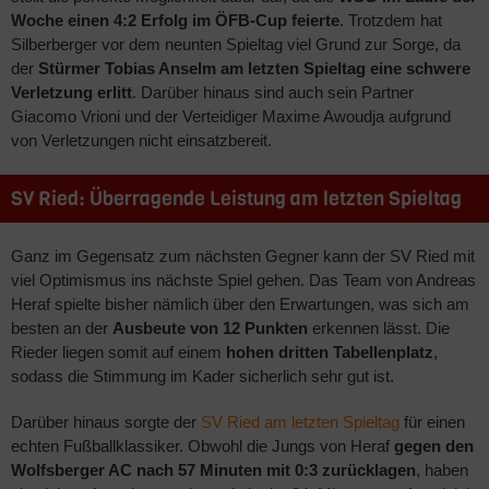
Woche einen 4:2 Erfolg im ÖFB-Cup feierte
. Trotzdem hat
Silberberger vor dem neunten Spieltag viel Grund zur Sorge, da
der
Stürmer Tobias Anselm am letzten Spieltag eine schwere
Verletzung erlitt
. Darüber hinaus sind auch sein Partner
Giacomo Vrioni und der Verteidiger Maxime Awoudja aufgrund
von Verletzungen nicht einsatzbereit.
SV Ried: Überragende Leistung am letzten Spieltag
Ganz im Gegensatz zum nächsten Gegner kann der SV Ried mit
viel Optimismus ins nächste Spiel gehen. Das Team von Andreas
Heraf spielte bisher nämlich über den Erwartungen, was sich am
besten an der
Ausbeute von 12 Punkten
erkennen lässt. Die
Rieder liegen somit auf einem
hohen dritten Tabellenplatz
,
sodass die Stimmung im Kader sicherlich sehr gut ist.
Darüber hinaus sorgte der
SV Ried am letzten Spieltag
für einen
echten Fußballklassiker. Obwohl die Jungs von Heraf
gegen den
Wolfsberger AC nach 57 Minuten mit 0:3 zurücklagen
, haben