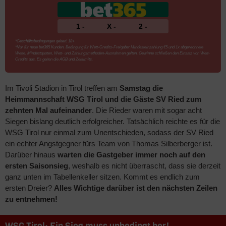
1 -
X -
2 -
*Geschäftsbedingungen gelten! 18+
*Nur für neue bet365 Kunden. Bedingung für Wett-Credits-Freigabe: Mindesteinzahlung €5 und 1x abgerechnete
Wette. Mindestquoten, Wett- und Zahlungsmethoden-Ausnahmen gelten. Gewinne schließen den Einsatz von Wett-
Credits aus. Es gelten die AGB und Zeitlimits.
Im Tivoli Stadion in Tirol treffen am
Samstag die
Heimmannschaft WSG Tirol und die Gäste SV Ried zum
zehnten Mal aufeinander
. Die Rieder waren mit sogar acht
Siegen bislang deutlich erfolgreicher. Tatsächlich reichte es für die
WSG Tirol nur einmal zum Unentschieden, sodass der SV Ried
ein echter Angstgegner fürs Team von Thomas Silberberger ist.
Darüber hinaus
warten die Gastgeber immer noch auf den
ersten Saisonsieg
, weshalb es nicht überrascht, dass sie derzeit
ganz unten im Tabellenkeller sitzen. Kommt es endlich zum
ersten Dreier?
Alles Wichtige darüber ist den nächsten Zeilen
zu entnehmen!