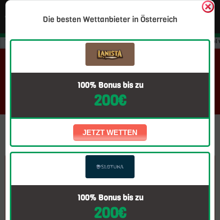
Die besten Wettanbieter in Österreich
Wettanbieter Österreich
Blog
Wett Tipps
Bundesliga
WSG Tirol v
Prognose und Tipps zu WSG Tirol – SV Ried:
Admiral Bundesliga
100% Bonus bis zu
200€
JETZT WETTEN
Samstag 25 September 2021, 17:00
Tivoli Stadion Tirol
100% Bonus bis zu
WSG Tirol
200€