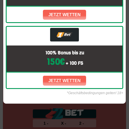
JETZT WETTEN
VS
SV Ried
100% Bonus bis zu
150€
+ 100 FS
EMPFOHLENE WETTE
JETZT WETTEN
Beide erzielen ein Tor
1 -
X -
2 -