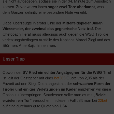
sie nicht aufgegeben, sodass sie in der 94. Minute zum Ausgleich
kamen. Zuvor waren ihnen
sogar zwei Tore aberkannt
, was
dem Ganzen definitiv eine besondere Note verleiht.
Dabei überzeugte in erster Linie der
Mittelfeldspieler Julian
Wiessmeier, der zweimal das gegnerische Netz traf
. Der
Chefcoach Heraf muss allerdings auch gegen die WSG Tirol die
verletzungsbedingten Ausfälle des Kapitäns Marcel Ziegl und des
Stürmers Ante Bajic hinnehmen.
Unser Tipp
Obwohl der
SV Ried ein echter Angstgegner für die WSG Tirol
ist, gilt der Gastgeber mit einer
bet365
Quote von 2,05 als der
Favorit auf den Sieg. Doch angesichts der
schwachen Form der
Tiroler und einiger Verletzungen im Kader
empfehlen wir diese
Option zu überspringen. Stattdessen sollte man es mit
„Beide
erzielen ein Tor“
versuchen. In diesem Fall trifft man bei
22bet
auf eine durchaus gute Quote von 1,64.