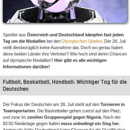
Sportler aus
Österreich und Deutschland kämpfen fast jeden
Tag um die Medaillen
bei den
Olympischen Spielen
. Der 28. Juli
stellt diesbezüglich keine Ausnahme dar. Doch wo genau haben
diese beiden Länder ihre Vertreter? Wie hoch sind deren Chancen
auf olympische Medaillen?
Hier gibt es alle wichtigen
Informationen darüber!
Fußball, Basketball, Handball: Wichtiger Tag für die
Deutschen
Der Fokus der Deutschen am 28. Juli steht auf den
Turnieren in
Teamsportarten
. Die Basketballer gehen zuerst auf den Platz,
und zwar im
zweiten Gruppenspiel gegen Nigeria
. Nach der
82:92 Niederlage gegen Italien
muss unbedingt ein Sieg her
.
Anderseits hätte Deutschland keine Chancen für die Qualifikation