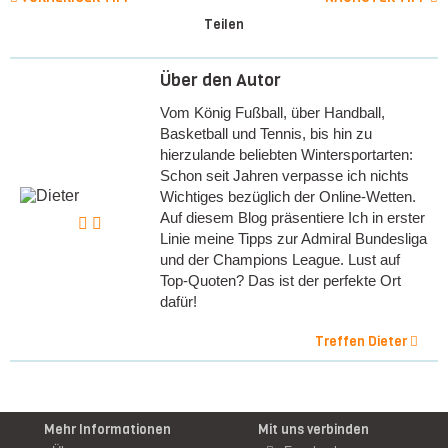
Teilen
Über den Autor
Vom König Fußball, über Handball,
Basketball und Tennis, bis hin zu
hierzulande beliebten Wintersportarten:
Schon seit Jahren verpasse ich nichts
Wichtiges bezüglich der Online-Wetten.
Auf diesem Blog präsentiere Ich in erster
Linie meine Tipps zur Admiral Bundesliga
und der Champions League. Lust auf
Top-Quoten? Das ist der perfekte Ort
dafür!
Treffen Dieter
Mehr Informationen
Mit uns verbinden