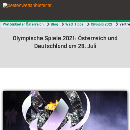
Wettanbieter Österreich
Blog
Wett Tipps
Olympia 2021
Vertre
Olympische Spiele 2021: Österreich und
Deutschland am 28. Juli