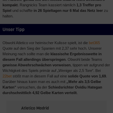
kompakt
. Rangnicks Team kassiert nämlich
1,3 Treffer pro
Spiel
und schaffte
in 26 Spieltagen nur 6 Mal das Netz leer
zu
halten.
Unser Tipp
Obwohl Atletico vor heimischer Kulisse spielt, ist die
bet365
Quote auf den Sieg der Spanien mit 2,37 sehr hoch. Unserer
Meinung nach sollte man die
klassische Ergebnisswette in
diesem Fall allerdings überspringen
. Obwohl beide Teams
gewisse Abwehrschwächen vorweisen
, tippen wir aufgrund der
Wichtigkeit des Spiels primär auf „Weniger als 2,5 Tore“. Bei
22bet
stößt man in diesem Fall auf eine
solide Quote von 1,69
.
Darüber hinaus kann man es auch mit
„Mehr als 3,5 Gelbe
Karten“
versuchen, da der
Schiedsrichter Ovidiu Hategan
durchschnittlich 4,92 Gelbe Karten verteilt
.
Atletico Madrid