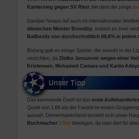
Kantersieg gegen SV Ried
, bei dem der junge
de
Darüber hinaus lief auch im internationalen Wettbe
dänischen Meister Brondby
, sodass es zwei verd
Ballbesitz von durchschnittlich 68,6% in jedem
Bislang gab es einige Spieler, die sowohl in der 
verzichten, da
Zlatko Junuzovic wegen einer Verl
Kristensen, Mohamed Camara und Karim Adeyem
Unser Tipp
Das kommende Duell ist das
erste Aufeinandertr
Quote von 1,66 als der Favorit im ersten Gruppensp
aussah. Dementsprechend bezieht sich unser Haup
Buchmacher
22bet
bewegen, da man dort für diese