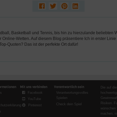
all, Basketball und Tennis, bis hin zu hierzulande beliebten W
r Online-Wetten. Auf diesem Blog präsentiere Ich in erster Lini
op-Quoten? Das ist der perfekte Ort dafür!
ormationen
Mit uns verbinden
Verantwortlich sein
Die auf di
ns
Facebook
Verantwortungsvolles
hochwertig
Spielen
Gewinnwahr
YouTube
Risiken. F
Check dein Spiel
hutzerklärung
Pinterest
wünschen w
p
machen, ra