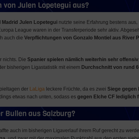
m von Julen Lopetegui aus?
l Madrid Julen Lopetegui
nutzte seine Erfahrung bestens aus,
 Europa League waren in der Transferperiode sehr aktiv. Abges
ch auch die
Verpflichtungen von Gonzalo Montiel aus River 
r nichts. Die
Spanier spielen nämlich weiterhin sehr offensiv
der bisherigen Ligastatistik mit einem
Durchschnitt von rund 6
pieltagen der
LaLiga
leckere Früchte, da es zwei
Siege gegen 
rdings etwas nach unten, sodass es
gegen Elche CF lediglich 
r Bullen aus Salzburg?
affte auch im bisherigen Ligaverlauf ihrem Ruf gerecht zu werd
iga
, und zwar mit der maximalen Punktzahl aus den ersten siebe