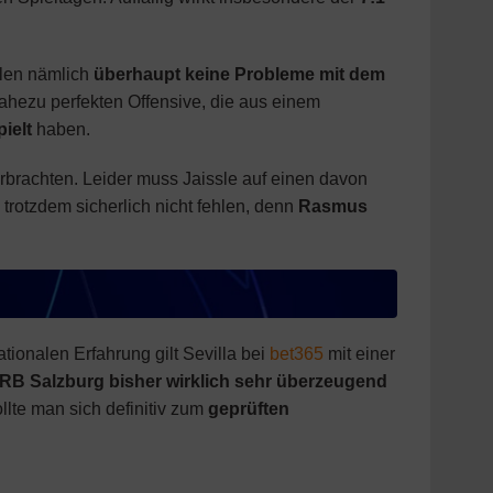
llen nämlich
überhaupt keine Probleme mit dem
nahezu perfekten Offensive, die aus einem
ielt
haben.
erbrachten. Leider muss Jaissle auf einen davon
s trotzdem sicherlich nicht fehlen, denn
Rasmus
tionalen Erfahrung gilt Sevilla bei
bet365
mit einer
RB Salzburg bisher wirklich sehr überzeugend
ollte man sich definitiv zum
geprüften