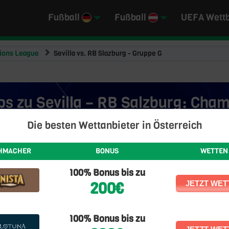
Fußball
Fußball
UEFA Wett
ions League
Sevilla vs. RB Slazburg - Gruppe G
ps zu Sevilla – RB Salzburg: Cha
Die besten Wettanbieter in Österreich
HMACHER
BONUS
WETTEN
100% Bonus bis zu
Donnerstag 06 August 2026,
200€
JETZT WET
VS
100% Bonus bis zu