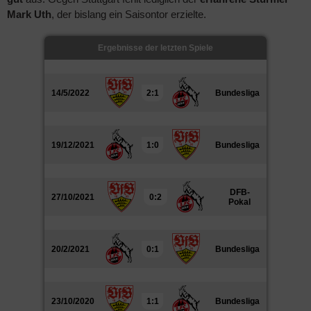
Mark Uth
, der bislang ein Saisontor erzielte.
Ergebnisse der letzten Spiele
14/5/2022
2:1
Bundesliga
19/12/2021
1:0
Bundesliga
DFB-
27/10/2021
0:2
Pokal
20/2/2021
0:1
Bundesliga
23/10/2020
1:1
Bundesliga