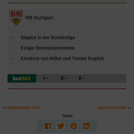
VfB Stuttgart
Sieglos in der Bundesliga
Einige Defensivprobleme
Einsätze von Millot und Tomas fraglich
1 -
X -
2 -
VORHERIGER TIPP
NÄCHSTER TIPP
Teilen