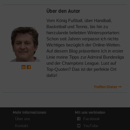
Über den Autor
Vom König Fußball, über Handball,
Basketball und Tennis, bis hin zu
hierzulande beliebten Wintersportarten:
Schon seit Jahren verpasse ich nichts
Wichtiges bezüglich der Online-Wetten.
Auf diesem Blog präsentiere Ich in erster
Linie meine Tipps zur Admiral Bundesliga
und der Champions League. Lust auf
Top-Quoten? Das ist der perfekte Ort
dafür!
Treffen Dieter
Mehr Informationen
Mit uns verbinden
Über uns
Facebook
Kontakt
YouTube