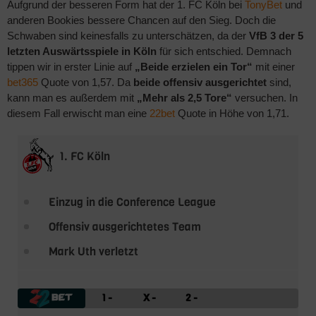
Aufgrund der besseren Form hat der 1. FC Köln bei
TonyBet
und
anderen Bookies bessere Chancen auf den Sieg. Doch die
Schwaben sind keinesfalls zu unterschätzen, da der
VfB 3 der 5
letzten Auswärtsspiele in Köln
für sich entschied. Demnach
tippen wir in erster Linie auf
„Beide erzielen ein Tor“
mit einer
bet365
Quote von 1,57. Da
beide offensiv ausgerichtet
sind,
kann man es außerdem mit
„Mehr als 2,5 Tore“
versuchen. In
diesem Fall erwischt man eine
22bet
Quote in Höhe von 1,71.
1. FC Köln
Einzug in die Conference League
Offensiv ausgerichtetes Team
Mark Uth verletzt
1 -
X -
2 -