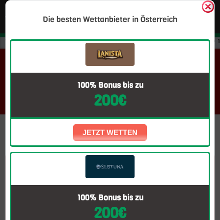
Die besten Wettanbieter in Österreich
Wettanbieter Österreich
Blog
Wett Tipps
Deutsche Bundesliga
1. FC Köln vs VfB Stuttgart Tipps und Prognose
– Deutsche Bundesliga
100% Bonus bis zu
200€
JETZT WETTEN
Sonntag 28 August 2022, 16:30
RheinEnergieSTADION
100% Bonus bis zu
1. FC Köln
200€