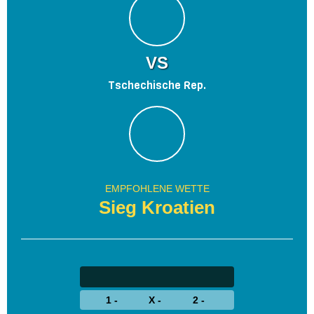
VS
Tschechische Rep.
EMPFOHLENE WETTE
Sieg Kroatien
1 -
X -
2 -