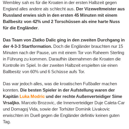
Wembley sah es für die Kroaten in der ersten Halbzeit gegen
England alles andere als schlecht aus.
Der Vizeweltmeister aus
Russland erwies sich in den ersten 45 Minuten mit einem
Ballbesitz von 42% und 2 Torschüssen als eine harte Nuss
für die Engländer
.
Das Team von Zlatko Dalic ging in den zweiten Durchgang in
der 4-3-3 Startformation.
Doch die Engländer brauchten nur 15
Minuten nach der Pause, um mit einem Tor von Raheem Sterling
in Führung zu kommen. Daraufhin übernahmen die Kroaten die
Kontrolle im Spiel. In der zweiten Halbzeit erspielten sie einen
Ballbesitz von 60% und 6 Schüsse aufs Tor.
Das war jedoch alles, was die kroatischen Fußballer machen
konnten.
Die besten Spieler in der Aufstellung waren der
Kapitän
Luka Modric
und der rechte Außenverteidiger Sime
Vrsaljko.
Marcelo Brozovic, die Innenverteidiger Duje Caleta-Car
und Domagoj Vida, sowie der Torhüter Dominik Livakovic
erwischten im Duell gegen die Engländer definitiv keinen guten
Tag.