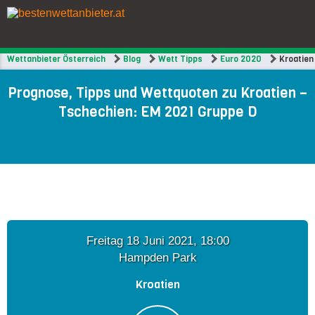
Wettanbieter Österreich
Blog
Wett Tipps
Euro 2020
Kroatien
Prognose, Tipps und Wettquoten zu Kroatien –
Tschechien: EM 2021 Gruppe D
Freitag 18 Juni 2021, 18:00
Hampden Park
Kroatien