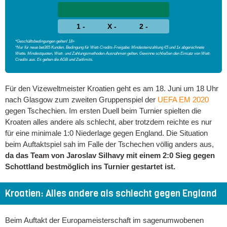
1 -
X -
2 -
*Geschäftsbedingungen gelten! 18+
*Nur für neue bet365 Kunden. Bedingung für Wett-Credits-Freigabe: Mindesteinzahlung €5 und 1x abgerechnete
Wette. Mindestquoten, Wett- und Zahlungsmethoden-Ausnahmen gelten. Gewinne schließen den Einsatz von Wett-
Credits aus. Es gelten die AGB und Zeitlimits.
Für den Vizeweltmeister Kroatien geht es am 18. Juni um 18 Uhr
nach Glasgow zum zweiten Gruppenspiel der
UEFA EM 2020
gegen Tschechien. Im ersten Duell beim Turnier spielten die
Kroaten alles andere als schlecht, aber trotzdem reichte es nur
für eine minimale 1:0 Niederlage gegen England. Die Situation
beim Auftaktspiel sah im Falle der Tschechen völlig anders aus,
da das Team von Jaroslav Silhavy mit einem 2:0 Sieg gegen
Schottland bestmöglich ins Turnier gestartet ist.
Kroatien: Alles andere als schlecht gegen England
Beim Auftakt der Europameisterschaft im sagenumwobenen