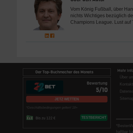
Vom König Fußball, über Handb
nichts Wichtiges bezüglich de
Champions League. Lust auf T
Mehr Inf
Der Top-Buchmacher des Monats
Über u
Bewertung
Kontakt
5/10
Datensc
Sitema
JETZ WETTEN
TESTBERICHT
Bis zu 122 €
*BestenWe
haftbar f