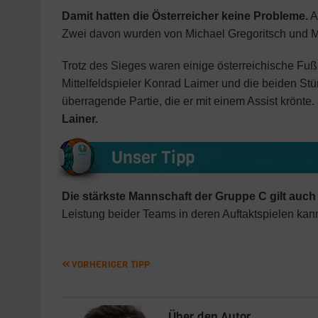
Damit hatten die Österreicher keine Probleme.
A
Zwei davon wurden von Michael Gregoritsch und Mar
Trotz des Sieges waren einige österreichische Fuß
Mittelfeldspieler Konrad Laimer und die beiden S
überragende Partie, die er mit einem Assist krönte.
Lainer.
Unser Tipp
Die stärkste Mannschaft der Gruppe C gilt auch
Leistung beider Teams in deren Auftaktspielen kan
VORHERIGER TIPP
Über den Autor