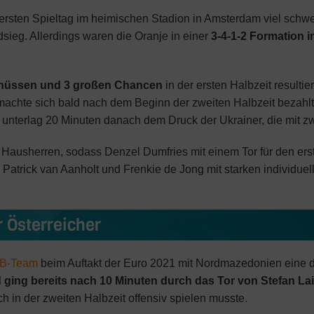
ersten Spieltag im heimischen Stadion in Amsterdam viel schwe
dsieg. Allerdings waren die Oranje in einer
3-4-1-2 Formation i
chüssen und 3 großen Chancen
in der ersten Halbzeit resultie
 machte sich bald nach dem Beginn der zweiten Halbzeit bezahl
unterlag 20 Minuten danach dem Druck der Ukrainer, die mit z
Hausherren, sodass Denzel Dumfries mit einem Tor für den erst
atrick van Aanholt und Frenkie de Jong mit starken individue
 Österreicher
B-Team
beim Auftakt der Euro 2021 mit Nordmazedonien eine de
 ging bereits nach 10 Minuten durch das Tor von Stefan La
in der zweiten Halbzeit offensiv spielen musste.