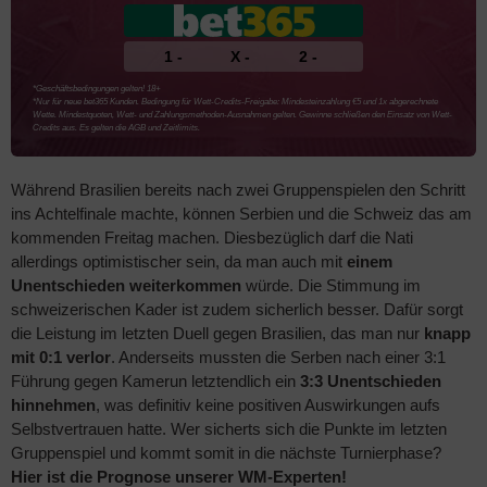
1 -
X -
2 -
*Geschäftsbedingungen gelten! 18+
*Nur für neue bet365 Kunden. Bedingung für Wett-Credits-Freigabe: Mindesteinzahlung €5 und 1x abgerechnete
Wette. Mindestquoten, Wett- und Zahlungsmethoden-Ausnahmen gelten. Gewinne schließen den Einsatz von Wett-
Credits aus. Es gelten die AGB und Zeitlimits.
Während Brasilien bereits nach zwei Gruppenspielen den Schritt
ins Achtelfinale machte, können Serbien und die Schweiz das am
kommenden Freitag machen. Diesbezüglich darf die Nati
allerdings optimistischer sein, da man auch mit
einem
Unentschieden weiterkommen
würde. Die Stimmung im
schweizerischen Kader ist zudem sicherlich besser. Dafür sorgt
die Leistung im letzten Duell gegen Brasilien, das man nur
knapp
mit 0:1 verlor
. Anderseits mussten die Serben nach einer 3:1
Führung gegen Kamerun letztendlich ein
3:3 Unentschieden
hinnehmen
, was definitiv keine positiven Auswirkungen aufs
Selbstvertrauen hatte. Wer sicherts sich die Punkte im letzten
Gruppenspiel und kommt somit in die nächste Turnierphase?
Hier ist die Prognose unserer WM-Experten!