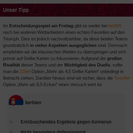
Unser Tipp
Im
Entscheidungsspiel am Freitag
gibt es weder bei
bet365
noch bei anderen Wettanbietern einen echten Favoriten auf den
Triumph. Dies ist jedoch nachvollziehbar, da diese beiden Teams
grundsätzlich
in vielen Aspekten ausgeglichen
sind. Demnach
empfehlen wir die klassischen Wetten zu überspringen und sich
primär auf Gelbe Karten zu fokussieren. Aufgrund der
großen
Rivalität
dieser Teams und der
Wichtigkeit des Duells
, sollte
man die
22bet
Option „Mehr als 4,5 Gelbe Karten“ unbedingt in
Betracht ziehen. Darüber hinaus sind wir sicher, dass die
TonyBet
Option „Mehr als 8,5 Ecken“ einen Versuch wert ist.
Serbien
Enttäuschendes Ergebnis gegen Kamerun
Nicht besonders defensivstark