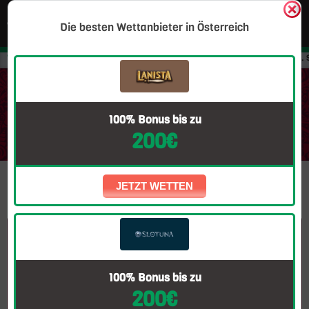
Die besten Wettanbieter in Österreich
Wettanbieter Österreich
Blog
Wett Tipps
WM 2022
Serbien vs.
Serbien vs Schweiz Tipps und Prognose – WM
Gruppe G
100% Bonus bis zu
200€
JETZT WETTEN
Freitag 02 Dezember 2022, 21:00
Stadium 974, Doha
100% Bonus bis zu
Serbien
200€