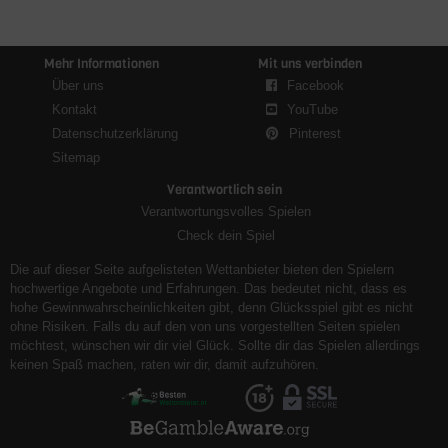
Mehr Informationen
Mit uns verbinden
Über uns
Facebook
Kontakt
YouTube
Datenschutzerklärung
Pinterest
Sitemap
Verantwortlich sein
Verantwortungsvolles Spielen
Check dein Spiel
Die auf dieser Seite aufgelisteten Wettanbieter bieten den Spielern
hochwertige Angebote und Erfahrungen. Das bedeutet nicht, dass es
hohe Gewinnwahrscheinlichkeiten gibt, denn Glücksspiel gibt es nicht
ohne Risiken. Falls du auf den von uns vorgestellten Seiten spielen
möchtest, wünschen wir dir viel Glück. Sollte dir das Spielen allerdings
keinen Spaß machen, raten wir dir, damit aufzuhören.