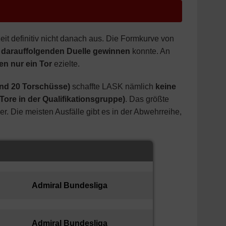
eit definitiv nicht danach aus. Die Formkurve von
r darauffolgenden Duelle gewinnen
konnte. An
gen nur ein Tor
ezielte.
und 20 Torschüsse)
schaffte LASK nämlich
keine
Tore in der Qualifikationsgruppe)
. Das größte
r. Die meisten Ausfälle gibt es in der Abwehrreihe,
Admiral Bundesliga
Admiral Bundesliga