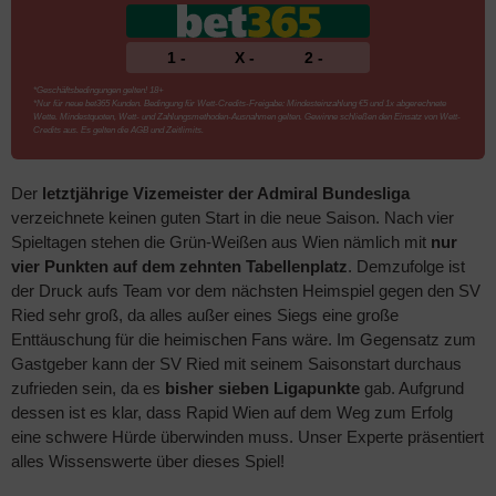
1 -
X -
2 -
*Geschäftsbedingungen gelten! 18+
*Nur für neue bet365 Kunden. Bedingung für Wett-Credits-Freigabe: Mindesteinzahlung €5 und 1x abgerechnete
Wette. Mindestquoten, Wett- und Zahlungsmethoden-Ausnahmen gelten. Gewinne schließen den Einsatz von Wett-
Credits aus. Es gelten die AGB und Zeitlimits.
Der
letztjährige Vizemeister der Admiral Bundesliga
verzeichnete keinen guten Start in die neue Saison. Nach vier
Spieltagen stehen die Grün-Weißen aus Wien nämlich mit
nur
vier Punkten auf dem zehnten Tabellenplatz
. Demzufolge ist
der Druck aufs Team vor dem nächsten Heimspiel gegen den SV
Ried sehr groß, da alles außer eines Siegs eine große
Enttäuschung für die heimischen Fans wäre. Im Gegensatz zum
Gastgeber kann der SV Ried mit seinem Saisonstart durchaus
zufrieden sein, da es
bisher sieben Ligapunkte
gab. Aufgrund
dessen ist es klar, dass Rapid Wien auf dem Weg zum Erfolg
eine schwere Hürde überwinden muss. Unser Experte präsentiert
alles Wissenswerte über dieses Spiel!