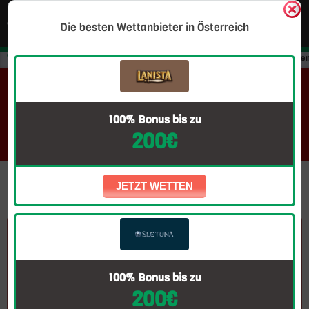
Die besten Wettanbieter in Österreich
Wettanbieter Österreich
Blog
Wett Tipps
Bundesliga
Rapid Wien 
Prognose und Tipps zu Rapid Wien – SV Ried:
Admiral Bundesliga
100% Bonus bis zu
200€
JETZT WETTEN
Sonntag 22 August 2021, 17:00
Allianz Stadion
100% Bonus bis zu
Rapid Wien
200€