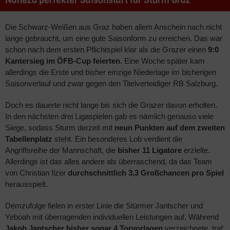
Nahezu perfekter Saisonstart für Sturm Graz
Die Schwarz-Weißen aus Graz haben allem Anschein nach nicht
lange gebraucht, um eine gute Saisonform zu erreichen. Das war
schon nach dem ersten Pflichtspiel klar als die Grazer einen
9:0
Kantersieg im ÖFB-Cup feierten
. Eine Woche später kam
allerdings die Erste und bisher einzige Niederlage im bisherigen
Saisonverlauf und zwar gegen den Titelverteidiger RB Salzburg.
Doch es dauerte nicht lange bis sich die Grazer davon erholten.
In den nächsten drei Ligaspielen gab es nämlich genauso viele
Siege, sodass Sturm derzeit mit
neun Punkten auf dem zweiten
Tabellenplatz
steht. Ein besonderes Lob verdient die
Angriffsreihe der Mannschaft, die
bisher 11 Ligatore
erzielte.
Allerdings ist das alles andere als überraschend, da das Team
von Christian Ilzer
durchschnittlich 3,3 Großchancen pro Spiel
herausspielt.
Demzufolge fielen in erster Linie die Stürmer Jantscher und
Yeboah mit überragenden individuellen Leistungen auf. Während
Jakob Jantscher bisher sogar 4 Torvorlagen
verzeichnete, traf