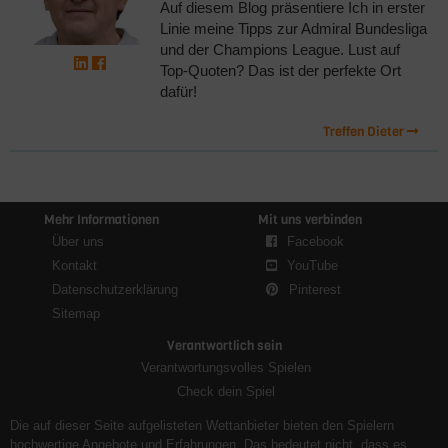
Auf diesem Blog präsentiere Ich in erster
Linie meine Tipps zur Admiral Bundesliga
und der Champions League. Lust auf
Top-Quoten? Das ist der perfekte Ort
dafür!
Treffen Dieter
Mehr Informationen
Mit uns verbinden
Über uns
Facebook
Kontakt
YouTube
Datenschutzerklärung
Pinterest
Sitemap
Verantwortlich sein
Verantwortungsvolles Spielen
Check dein Spiel
Die auf dieser Seite aufgelisteten Wettanbieter bieten den Spielern
hochwertige Angebote und Erfahrungen. Das bedeutet nicht, dass es