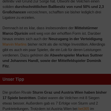
definitiv viel Grund zur Sorge hat. Obwohl die Veilchen einen
soliden
durchschnittlichen Ballbesitz von rund 50% und 2,3
Großchancen
verzeichnen, schafften sie bisher lediglich drei
Ligatore zu erzielen.
Demnach ist es klar, dass insbesondere der
Mittelstürmer
Marco Djuricin
weit weg von der erhofften Form ist. Darüber
hinaus erwies sich auch der
Neuzugang in der Verteidigung
Marvin Martins
bisher nicht als die richtige Investition. Allerdings
gibt es auch ein paar Spieler, die ein Lob für deren Leistungen
verdienen. Dazu gehören die
Abwehrspieler Markus Suttner
und Johannes Handl, sowie der Mittelfeldspieler Dominik
Fitz
.
Unser Tipp
Die großen Rivale
Sturm Graz und Austria Wien haben bisher
17 Spiele bestritten
. Dabei waren die Veilchen mit 8 Siegen
etwas besser. Außerdem gab es 7 Erfolge von Sturm und 2
Punkteteilungen. Trotzdem ist Austria Wien bei
bet365
im