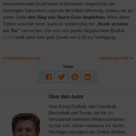
bevorstehenden Duell klarer Außenseiter. Angesichts der
bisherigen Saisonform sind wir derselben Meinung, sodass wir an
erster Stelle
den Sieg von Sturm Graz empfehlen
. Wem diese
Option unsicher wirkt, kann es seelenruhig mit
„Beide erzielen
ein Tor“
versuchen. Der von uns positiv begutachtete Bookie
22bet
stellt dafür eine gute Quote von 1,69 zur Verfügung.
VORHERIGER TIPP
NÄCHSTER TIPP
Teilen
Über den Autor
Vom König Fußball, über Handball,
Basketball und Tennis, bis hin zu
hierzulande beliebten Wintersportarten:
Schon seit Jahren verpasse ich nichts
Wichtiges bezüglich der Online-Wetten.