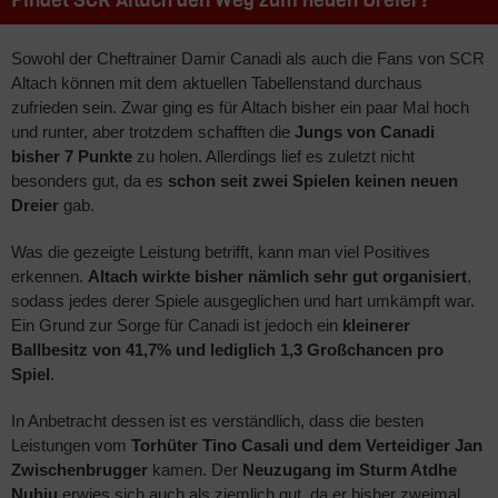
Findet SCR Altach den Weg zum neuen Dreier?
Sowohl der Cheftrainer Damir Canadi als auch die Fans von SCR
Altach können mit dem aktuellen Tabellenstand durchaus
zufrieden sein. Zwar ging es für Altach bisher ein paar Mal hoch
und runter, aber trotzdem schafften die
Jungs von Canadi
bisher 7 Punkte
zu holen. Allerdings lief es zuletzt nicht
besonders gut, da es
schon seit zwei Spielen keinen neuen
Dreier
gab.
Was die gezeigte Leistung betrifft, kann man viel Positives
erkennen.
Altach wirkte bisher nämlich sehr gut organisiert
,
sodass jedes derer Spiele ausgeglichen und hart umkämpft war.
Ein Grund zur Sorge für Canadi ist jedoch ein
kleinerer
Ballbesitz von 41,7% und lediglich 1,3 Großchancen pro
Spiel
.
In Anbetracht dessen ist es verständlich, dass die besten
Leistungen vom
Torhüter Tino Casali und dem Verteidiger Jan
Zwischenbrugger
kamen. Der
Neuzugang im Sturm Atdhe
Nuhiu
erwies sich auch als ziemlich gut, da er bisher zweimal