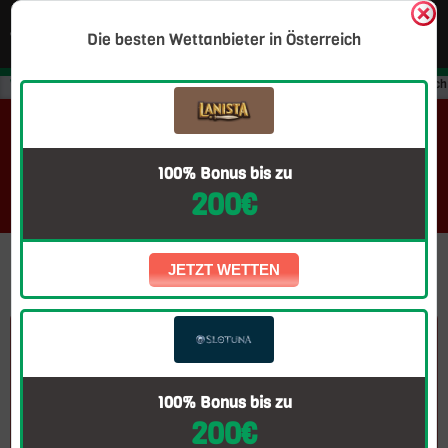
Die besten Wettanbieter in Österreich
Wettanbieter Österreich
Blog
Wett Tipps
Bundesliga
SCR Altach 
Prognose und Tipps zu SCR Altach – SV Ried:
Admiral Bundesliga
100% Bonus bis zu
200€
JETZT WETTEN
Sonntag 12 September 2021, 17:00
CASHPOINT Arena
100% Bonus bis zu
SCR Altach
200€