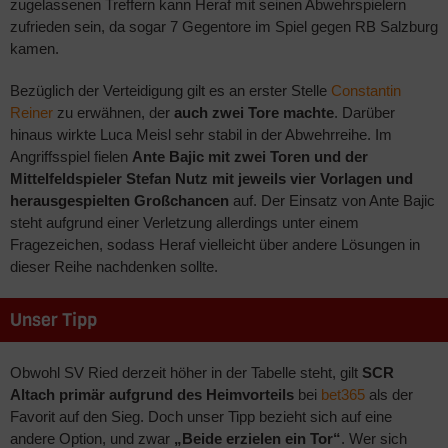
zugelassenen Treffern kann Heraf mit seinen Abwehrspielern
zufrieden sein, da sogar 7 Gegentore im Spiel gegen RB Salzburg
kamen.
Bezüglich der Verteidigung gilt es an erster Stelle
Constantin
Reiner
zu erwähnen, der
auch zwei Tore machte
. Darüber
hinaus wirkte Luca Meisl sehr stabil in der Abwehrreihe. Im
Angriffsspiel fielen
Ante Bajic mit zwei Toren und der
Mittelfeldspieler Stefan Nutz mit jeweils vier Vorlagen und
herausgespielten Großchancen
auf. Der Einsatz von Ante Bajic
steht aufgrund einer Verletzung allerdings unter einem
Fragezeichen, sodass Heraf vielleicht über andere Lösungen in
dieser Reihe nachdenken sollte.
Unser Tipp
Obwohl SV Ried derzeit höher in der Tabelle steht, gilt
SCR
Altach primär aufgrund des Heimvorteils
bei
bet365
als der
Favorit auf den Sieg. Doch unser Tipp bezieht sich auf eine
andere Option, und zwar
„Beide erzielen ein Tor“
. Wer sich