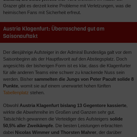
Grazer gibt es derzeit keine Probleme mit Verletzungen, was die
heimischen Fans mit Sicherheit erfreut.
Austria Klagenfurt: Überraschend gut am
Saisonauftakt
Der diesjährige Aufsteiger in der Admiral Bundesliga galt vor dem
Saisonbeginn als der Hauptfavorit auf den Abstiegsplatz. Doch
angesichts der bisherigen Form ist es klar, dass die Klagenfurter
für alle anderen Teams eine schwer zu knackende Nuss sein
werden. Bisher
sammelten die Jungs von Peter Pacult solide 8
Punkte
, womit sie auf einem unerwartet hohen fünften
Tabellenplatz
stehen.
Obwohl
Austria Klagenfurt bislang 13 Gegentore kassierte
,
wirkte die Abwehrreihe im Großen und Ganzen sehr gut.
Tatsächlich gewannen die Verteidiger des Aufsteigers
solide
50,5% aller Zweikämpfe
. Die besten Leistungen erbrachten
dabei
Nicolas Wimmer und Thorsten Mahrer
, der darüber