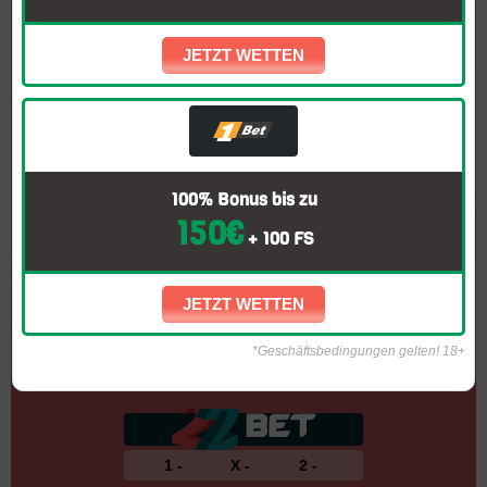
JETZT WETTEN
VS
Austria Klagenfurt
100% Bonus bis zu
150€
+ 100 FS
EMPFOHLENE WETTE
JETZT WETTEN
Sieg Sturm Graz
1 -
X -
2 -