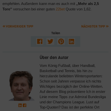
empfehlen. Außerdem kann man es auch mit
„Mehr als 2,5
Tore“
versuchen bei einer guten
22bet
Quote von 1,62.
VORHERIGER TIPP
NÄCHSTER TIPP
Teilen
Über den Autor
Vom König Fußball, über Handball,
Basketball und Tennis, bis hin zu
hierzulande beliebten Wintersportarten:
Schon seit Jahren verpasse ich nichts
Wichtiges bezüglich der Online-Wetten.
Auf diesem Blog präsentiere Ich in erster
Linie meine Tipps zur Admiral Bundesliga
und der Champions League. Lust auf
Top-Quoten? Das ist der perfekte Ort