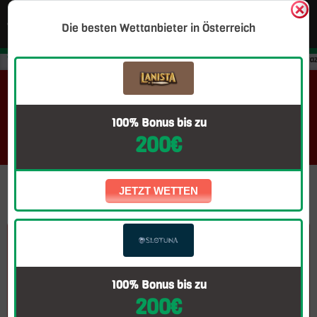
Die besten Wettanbieter in Österreich
Wettanbieter Österreich
Blog
Wett Tipps
Bundesliga
Sturm Graz 
Prognose und Tipps zu Sturm Graz – Austria
Klagenfurt: Admiral Bundesliga
100% Bonus bis zu
200€
JETZT WETTEN
Sonntag 12 September 2021, 14:30
Merkur Arena
100% Bonus bis zu
Sturm Graz
200€