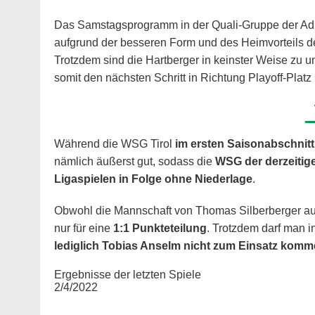
*Nur für neue bet365 Kunden. Bedingung für Wett-Credits-Freigabe: 
Das Samstagsprogramm in der Quali-Gruppe der Adm
aufgrund der besseren Form und des Heimvorteils de
Trotzdem sind die Hartberger in keinster Weise zu u
somit den nächsten Schritt in Richtung Playoff-Pl
Während die WSG Tirol
im ersten Saisonabschnitt
nämlich äußerst gut, sodass die
WSG der derzeitige
Ligaspielen in Folge ohne Niederlage
.
Obwohl die Mannschaft von Thomas Silberberger 
nur für eine
1:1 Punkteteilung
. Trotzdem darf man i
lediglich Tobias Anselm nicht zum Einsatz kom
Ergebnisse der letzten Spiele
2/4/2022