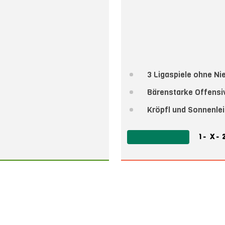
3 Ligaspiele ohne Ni
Bärenstarke Offensiv
Kröpfl und Sonnenlei
1 -
X -
2