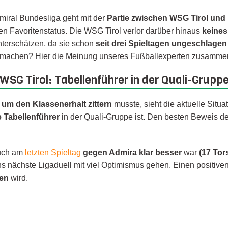
*Geschäftsbedingungen gelten! 18+
Mindesteinzahlung €5 und 1x abgerechnete Wette. Mindestquoten, Wett- und Zahlungsmethoden-Ausnahmen gelten. Gewinne schließen 
iral Bundesliga geht mit der
Partie zwischen WSG Tirol und
n Favoritenstatus. Die WSG Tirol verlor darüber hinaus
keines
nterschätzen, da sie schon
seit drei Spieltagen ungeschlagen
atz machen? Hier die Meinung unseres Fußballexperten zusammen
WSG Tirol: Tabellenführer in der Quali-Grupp
 um den Klassenerhalt zittern
musste, sieht die aktuelle Situat
 Tabellenführer
in der Quali-Gruppe ist. Den besten Beweis der
auch am
letzten Spieltag
gegen Admira klar besser
war
(17 To
ns nächste Ligaduell mit viel Optimismus gehen. Einen positive
men
wird.