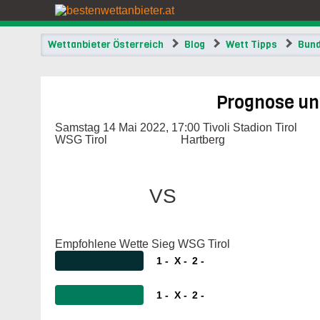
Wettanbieter Österreich
Blog
Wett Tipps
Bund
Prognose und
Samstag 14 Mai 2022, 17:00
Tivoli Stadion Tirol
WSG Tirol
Hartberg
VS
Empfohlene Wette
Sieg WSG Tirol
1 -
X -
2 -
1 -
X -
2 -