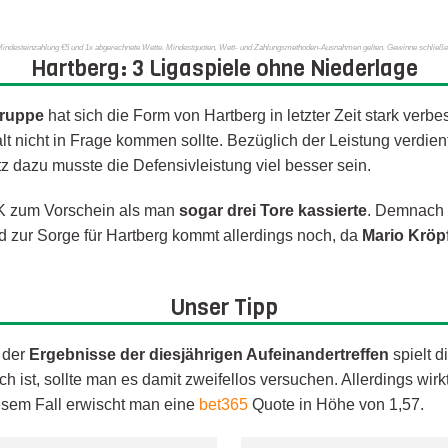
Mindesteinzahlung €5 und 1x abgerechnete Wette. Mindestquoten, Wett- und Zahlungsmethoden-Ausnahmen gelten. Gewinne schließen 
Hartberg: 3 Ligaspiele ohne Niederlage
Gruppe
hat sich die Form von Hartberg in letzter Zeit stark verb
t nicht in Frage kommen sollte. Bezüglich der Leistung verdient
 dazu musste die Defensivleistung viel besser sein.
K zum Vorschein als man
sogar drei Tore kassierte
. Demnach 
d zur Sorge für Hartberg kommt allerdings noch, da
Mario Kröpf
Unser Tipp
 der
Ergebnisse der diesjährigen Aufeinandertreffen
spielt d
 ist, sollte man es damit zweifellos versuchen. Allerdings wir
esem Fall erwischt man eine
bet365
Quote in Höhe von 1,57.