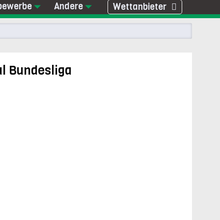
bewerbe
Andere
Wettanbieter
al Bundesliga