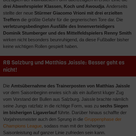
drei Abwehrspieler Klassen, Koch und Awoudja
. Anderseits
stellte der neue
Stürmer Giacomo Vrioni mit drei erzielten
Treffern
die größte Gefahr für die gegnerischen Tore dar. Die
verletzungsbedingten Ausfälle des Innenverteidigers
Dominik Stumberger und des Mittelfeldspielers Renny Smith
wirken nicht besonders beunruhigend, da diese Fußballer bisher
keine wichtigen Rollen gespielt haben.
RB Salzburg und Matthias Jaissle: Besser geht es
nicht!
Die
Amtsübernahme des Trainerposten von Matthias Jaissle
vor dem Saisonbeginn erwies sich als ein äußerst kluger Zug
vom Vorstand der Bullen aus Salzburg. Jaissle brachte nämlich
seine Jungs ratzfatz in die richtige Form, was zu
sechs Siegen
im bisherigen Ligaverlauf
führte. Darüber hinaus schaffte der
Vorjahresmeister auch den Sprung in die
Gruppenphase der
Champions League
, sodass man mit der bisherigen
Saisonleistung auf ganzer Linie zufrieden sein kann.