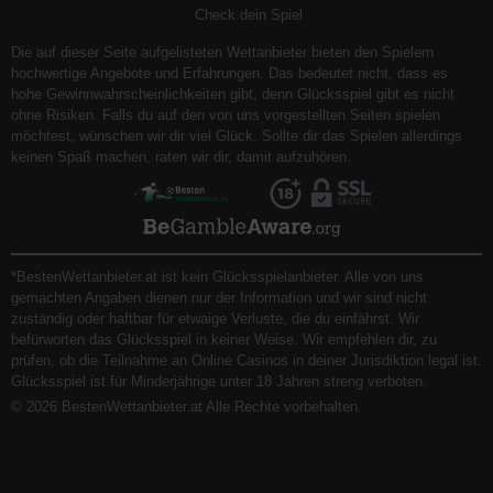
Check dein Spiel
Die auf dieser Seite aufgelisteten Wettanbieter bieten den Spielern
hochwertige Angebote und Erfahrungen. Das bedeutet nicht, dass es
hohe Gewinnwahrscheinlichkeiten gibt, denn Glücksspiel gibt es nicht
ohne Risiken. Falls du auf den von uns vorgestellten Seiten spielen
möchtest, wünschen wir dir viel Glück. Sollte dir das Spielen allerdings
keinen Spaß machen, raten wir dir, damit aufzuhören.
*BestenWettanbieter.at ist kein Glücksspielanbieter. Alle von uns
gemachten Angaben dienen nur der Information und wir sind nicht
zuständig oder haftbar für etwaige Verluste, die du einfährst. Wir
befürworten das Glücksspiel in keiner Weise. Wir empfehlen dir, zu
prüfen, ob die Teilnahme an Online Casinos in deiner Jurisdiktion legal ist.
Glücksspiel ist für Minderjährige unter 18 Jahren streng verboten.
© 2026 BestenWettanbieter.at Alle Rechte vorbehalten.