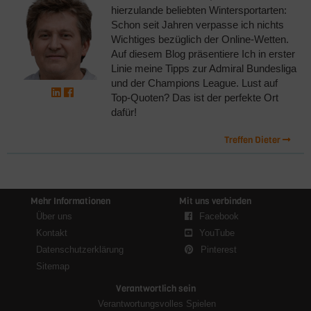
hierzulande beliebten Wintersportarten:
Schon seit Jahren verpasse ich nichts
Wichtiges bezüglich der Online-Wetten.
Auf diesem Blog präsentiere Ich in erster
Linie meine Tipps zur Admiral Bundesliga
und der Champions League. Lust auf
Top-Quoten? Das ist der perfekte Ort
dafür!
Treffen Dieter
Mehr Informationen
Mit uns verbinden
Über uns
Facebook
Kontakt
YouTube
Datenschutzerklärung
Pinterest
Sitemap
Verantwortlich sein
Verantwortungsvolles Spielen