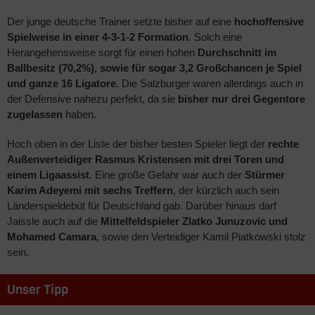
Der junge deutsche Trainer setzte bisher auf eine
hochoffensive
Spielweise in einer 4-3-1-2 Formation
. Solch eine
Herangehensweise sorgt für einen hohen
Durchschnitt im
Ballbesitz (70,2%), sowie für sogar 3,2 Großchancen je Spiel
und ganze 16 Ligatore
. Die Salzburger waren allerdings auch in
der Defensive nahezu perfekt, da sie
bisher nur drei Gegentore
zugelassen
haben.
Hoch oben in der Liste der bisher besten Spieler liegt der
rechte
Außenverteidiger Rasmus Kristensen mit drei Toren und
einem Ligaassist
. Eine große Gefahr war auch der
Stürmer
Karim Adeyemi mit sechs Treffern
, der kürzlich auch sein
Länderspieldebüt für Deutschland gab. Darüber hinaus darf
Jaissle auch auf die
Mittelfeldspieler Zlatko Junuzovic und
Mohamed Camara
, sowie den Verteidiger Kamil Piatkowski stolz
sein.
Unser Tipp