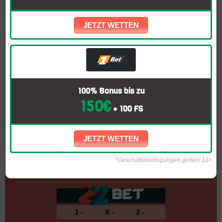
JETZT WETTEN
VS
RB Salzburg
100% Bonus bis zu
150€
+ 100 FS
EMPFOHLENE WETTE
JETZT WETTEN
Beide erzielen ein Tor
1 -
X -
2 -