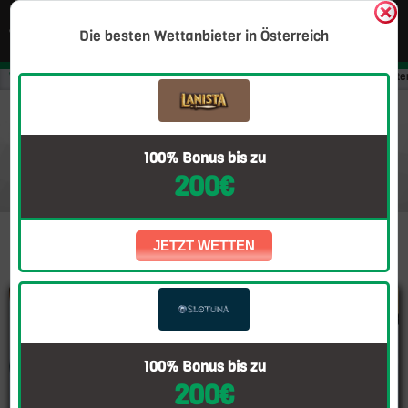
Die besten Wettanbieter in Österreich
Wettanbieter Österreich
Blog
Wett Tipps
Olympia 2021
Vertrete
Österreich und Deutschland bei Olympia 2021:
Rückblick aufs Wochenende
100% Bonus bis zu
200€
JETZT WETTEN
100% Bonus bis zu
200€