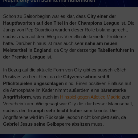
Macht City den Schritt ins Halbfinale?
Schon zu Saisonbeginn war es klar, dass
City einer der
Hauptfavoriten auf den Titel in der Champions League
ist. Die
Jungs von Pep Guardiola wurden dieser Rolle bislang gerecht,
sodass man auf dem Weg ins Viertelfinale keinerlei Probleme
hatte. Darüber hinaus ist man auch sehr
nahe am neuen
Meistertitel in England
, da City der derzeitige
Tabellenführer in
der Premier League
ist.
In Bezug auf die aktuelle Form von City gibt es ausschließlich
Positives zu berichten, da die
Cityzens schon seit 9
Pflichtspielen ungeschlagen
sind. Einen positiven Einfluss auf
die Atmosphäre im Kader nimmt außerdem eine
bärenstarke
Angriffsform
, was auch im
Hinspiel gegen Atletico Madrid
zum
Vorschein kam. Wie gesagt war City die klar besser Mannschaft,
sodass der
Triumph sehr leicht höher sein
konnte. Die
Angriffsreihe wird im Rückspiel jedoch nicht komplett sein, da
Gabriel Jesus seine Gelbsperre absitzen
muss.