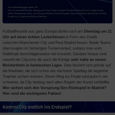
*Geschäftsbedingungen gelten! 18+
*Nur für neue bet365 Kunden. Bedingung für Wett-Credits-Freigabe: Mindesteinzahlung €5 und 1x abgerechnete
Wette. Mindestquoten, Wett- und Zahlungsmethoden-Ausnahmen gelten. Gewinne schließen den Einsatz von Wett-
Credits aus. Es gelten die AGB und Zeitlimits.
Fußballfreunde aus ganz Europa dürfen sich am
Dienstag um 21
Uhr auf einen echten Leckerbissen
in Form des Duells
zwischen Manchester City und Real Madrid freuen. Beide Teams
überzeugten im bisherigen Turnierverlauf, sodass man vom
Halbfinale berechtigterweise viel erwartet. Darüber hinaus sind
sowohl die Cityzens als auch die Könige
sehr nahe an neuen
Meistertiteln in heimischen Ligen
. Dies bezieht sich primär auf
die Madrider, die sich schon am nächsten Spieltag die begehrte
Trophäe sichern können. Deren Weg ins Finale wird jedoch viel
schwerer, da City bislang nach allen Regeln der Kunst verblüffte.
Wer sichert sich den Vorsprung fürs Rückspiel in Madrid?
Hier sind die wichtigsten Fakten!
Kommt City endlich ins Endspiel?