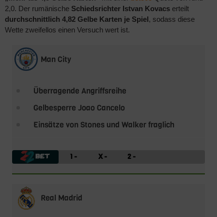
2,0. Der rumänische
Schiedsrichter Istvan Kovacs
erteilt
durchschnittlich 4,82 Gelbe Karten je Spiel
, sodass diese
Wette zweifellos einen Versuch wert ist.
Man City
Überragende Angriffsreihe
Gelbesperre Joao Cancelo
Einsätze von Stones und Walker fraglich
1 -
X -
2 -
Real Madrid