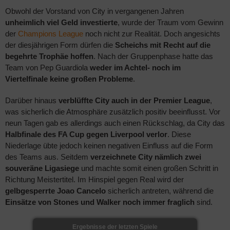
Obwohl der Vorstand von City in vergangenen Jahren
unheimlich viel Geld investierte
, wurde der Traum vom Gewinn
der
Champions League
noch nicht zur Realität. Doch angesichts
der diesjährigen Form dürfen die
Scheichs mit Recht auf die
begehrte Trophäe hoffen
. Nach der Gruppenphase hatte das
Team von Pep Guardiola
weder im Achtel- noch im
Viertelfinale keine großen Probleme
.
Darüber hinaus
verblüffte City auch in der Premier League
,
was sicherlich die Atmosphäre zusätzlich positiv beeinflusst. Vor
neun Tagen gab es allerdings auch einen Rückschlag, da City das
Halbfinale des FA Cup gegen Liverpool verlor
. Diese
Niederlage übte jedoch keinen negativen Einfluss auf die Form
des Teams aus. Seitdem
verzeichnete City nämlich zwei
souveräne Ligasiege
und machte somit einen großen Schritt in
Richtung Meistertitel. Im Hinspiel gegen Real wird der
gelbgesperrte Joao Cancelo
sicherlich antreten, während die
Einsätze von Stones und Walker noch immer fraglich
sind.
Ergebnisse der letzten Spiele