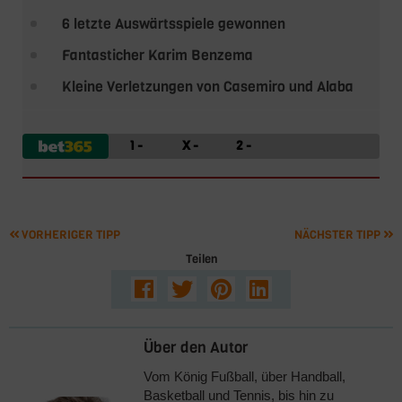
6 letzte Auswärtsspiele gewonnen
Fantasticher Karim Benzema
Kleine Verletzungen von Casemiro und Alaba
1 -
X -
2 -
VORHERIGER TIPP
NÄCHSTER TIPP
Teilen
Über den Autor
Vom König Fußball, über Handball,
Basketball und Tennis, bis hin zu