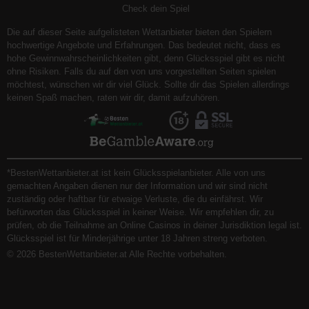
Check dein Spiel
Die auf dieser Seite aufgelisteten Wettanbieter bieten den Spielern
hochwertige Angebote und Erfahrungen. Das bedeutet nicht, dass es
hohe Gewinnwahrscheinlichkeiten gibt, denn Glücksspiel gibt es nicht
ohne Risiken. Falls du auf den von uns vorgestellten Seiten spielen
möchtest, wünschen wir dir viel Glück. Sollte dir das Spielen allerdings
keinen Spaß machen, raten wir dir, damit aufzuhören.
*BestenWettanbieter.at ist kein Glücksspielanbieter. Alle von uns
gemachten Angaben dienen nur der Information und wir sind nicht
zuständig oder haftbar für etwaige Verluste, die du einfährst. Wir
befürworten das Glücksspiel in keiner Weise. Wir empfehlen dir, zu
prüfen, ob die Teilnahme an Online Casinos in deiner Jurisdiktion legal ist.
Glücksspiel ist für Minderjährige unter 18 Jahren streng verboten.
© 2026 BestenWettanbieter.at Alle Rechte vorbehalten.