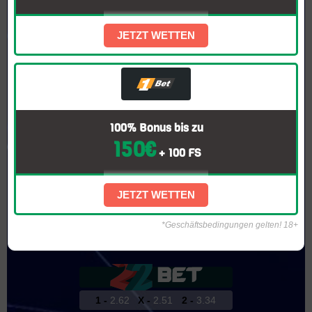
JETZT WETTEN
VS
Fenerbahce
Istanbul
100% Bonus bis zu
150€
+ 100 FS
EMPFOHLENE WETTE
JETZT WETTEN
Beide erzielen ein Tor
1 -
2.62
X -
2.51
2 -
3.34