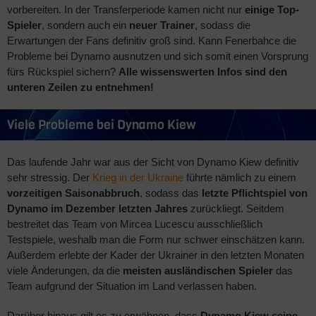
vorbereiten. In der Transferperiode kamen nicht nur
einige Top-
Spieler
, sondern auch ein
neuer Trainer
, sodass die
Erwartungen der Fans definitiv groß sind. Kann Fenerbahce die
Probleme bei Dynamo ausnutzen und sich somit einen Vorsprung
fürs Rückspiel sichern?
Alle wissenswerten Infos sind den
unteren Zeilen zu entnehmen!
Viele Probleme bei Dynamo Kiew
Das laufende Jahr war aus der Sicht von Dynamo Kiew definitiv
sehr stressig. Der
Krieg in der Ukraine
führte nämlich zu einem
vorzeitigen Saisonabbruch
, sodass das
letzte Pflichtspiel von
Dynamo im Dezember letzten Jahres
zurückliegt. Seitdem
bestreitet das Team von Mircea Lucescu ausschließlich
Testspiele, weshalb man die Form nur schwer einschätzen kann.
Außerdem erlebte der Kader der Ukrainer in den letzten Monaten
viele Änderungen, da die
meisten ausländischen Spieler
das
Team aufgrund der Situation im Land verlassen haben.
Darüber hinaus gilt es zu erwähnen, dass
Dynamo Kiew seine