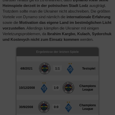
Heimspiele derzeit in der polnischen Stadt Lodz
ausgträgt.
Trotzdem sollte man die Ukrainer nicht abschreiben. Die größten
Vorteile von Dynamo sind nämlich die
internationale Erfahrung
sowie die
Motivation das eigene Land im bestmöglichen Licht
vorzustellen
. Allerdings kämpfen die Ukrainer mit einigen
Verletzungsproblemen, da
Ibrahim Kargbo, Kulach, Sydorchuk
und Kostevych nicht zum Einsatz kommen
werden.
Ergebnisse der letzten Spiele
4/8/2021
1:1
Testspiel
Champions
10/12/2008
1:0
League
Champions
30/9/2008
0:0
League