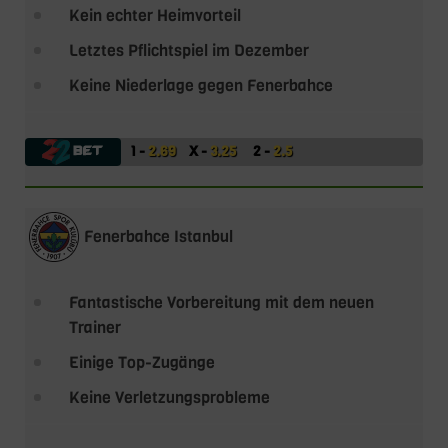
Kein echter Heimvorteil
Letztes Pflichtspiel im Dezember
Keine Niederlage gegen Fenerbahce
1 -
2.69
X -
3.25
2 -
2.5
Fenerbahce Istanbul
Fantastische Vorbereitung mit dem neuen
Trainer
Einige Top-Zugänge
Keine Verletzungsprobleme