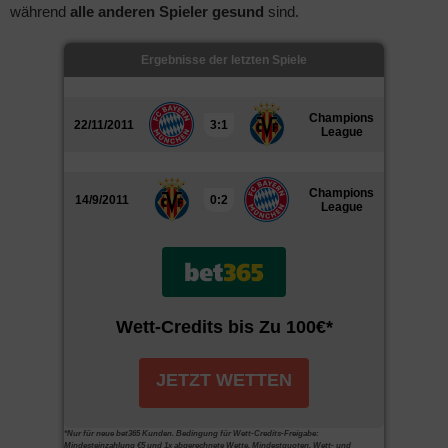
während
alle anderen Spieler gesund
sind.
Ergebnisse der letzten Spiele
Champions
22/11/2011
3:1
League
Champions
14/9/2011
0:2
League
Wett-Credits bis Zu
100€*
JETZT WETTEN
*Nur für neue bet365 Kunden. Bedingung für Wett-Credits-Freigabe:
Mindesteinzahlung €5 und 1x abgerechnete Wette. Mindestquoten, Wett- und