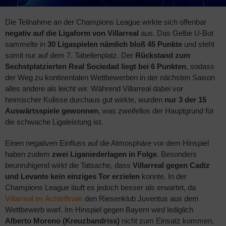
Die Teilnahme an der Champions League wirkte sich offenbar
negativ auf die Ligaform von Villarreal
aus. Das Gelbe U-Bot
sammelte in
30 Ligaspielen nämlich bloß 45 Punkte
und steht
somit nur auf dem 7. Tabellenplatz. Der
Rückstand zum
Sechstplatzierten Real Sociedad liegt bei 6 Punkten
, sodass
der Weg zu kontinentalen Wettbewerben in der nächsten Saison
alles andere als leicht wir. Während Villarreal dabei vor
heimischer Kulisse durchaus gut wirkte, wurden
nur 3 der 15
Auswärtsspiele gewonnen
, was zweifellos der Hauptgrund für
die schwache Ligaleistung ist.
Einen negativen Einfluss auf die Atmosphäre vor dem Hinspiel
haben zudem
zwei Liganiederlagen in Folge
. Besonders
beunruhigend wirkt die Tatsache, dass
Villarreal gegen Cadiz
und Levante kein einziges Tor erzielen
konnte. In der
Champions League läuft es jedoch besser als erwartet, da
Villarreal im Achtelfinale
den Riesenklub Juventus aus dem
Wettbewerb warf. Im Hinspiel gegen Bayern wird lediglich
Alberto Moreno (Kreuzbandriss)
nicht zum Einsatz kommen,