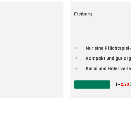
Freiburg
Nur eine Pflichtspiel
Kompakt und gut org
Sallai und Höler verle
1 -
2.29