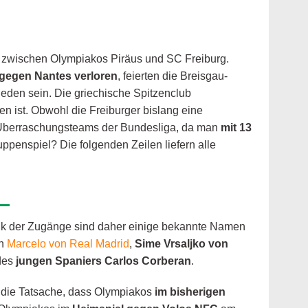
den Einsatz von Wett-Credits aus. Es gelten die AGB und Zeitlimits.
g zwischen Olympiakos Piräus und SC Freiburg.
 gegen Nantes verloren
, feierten die Breisgau-
ieden sein. Die griechische Spitzenclub
 ist. Obwohl die Freiburger bislang eine
der Überraschungsteams der Bundesliga, da man
mit 13
penspiel? Die folgenden Zeilen liefern alle
rik der Zugänge sind daher einige bekannte Namen
en
Marcelo von Real Madrid
,
Sime Vrsaljko von
 des
jungen Spaniers Carlos Corberan
.
rt die Tatsache, dass Olympiakos
im bisherigen