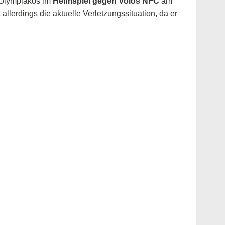
a Olympiakos im
Heimspiel gegen Volos NFC
am
lerdings die aktuelle Verletzungssituation, da er