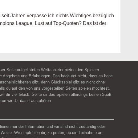
 seit Jahren verpasse ich nichts Wichtiges bezüglich
ampions League. Lust auf Top-Quoten? Das ist der
eser Seite aufgelisteten Wettanbieter bieten den Spielern
e Angebote und Erfahrungen. Das bedeutet nicht, dass es hohe
scheinlichkeiten gibt, denn Glücksspiel gibt es nicht ohne
alls du auf den von uns vorgestellten Seiten spielen möchtest,
ir dir viel Glück. Sollte dir das Spielen allerdings keinen Spaß
ten wir dir, damit aufzuhören.
ienen nur der Information und wir sind nicht zuständig oder
r Weise. Wir empfehlen dir, zu prüfen, ob die Teilnahme an