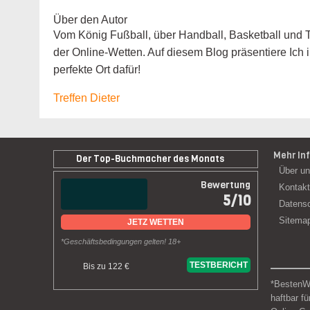
Über den Autor
Vom König Fußball, über Handball, Basketball und Te
der Online-Wetten. Auf diesem Blog präsentiere Ich
perfekte Ort dafür!
Treffen Dieter
Mehr In
Der Top-Buchmacher des Monats
Über u
Bewertung
Kontakt
5/10
Datensc
Sitema
JETZ WETTEN
TESTBERICHT
Bis zu 122 €
*BestenWe
haftbar f