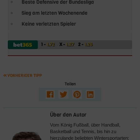
Beste Defensive der Bundesliga
Sieg am letzten Wochenende
Keine verletzten Spieler
1 -
1.72
X -
1.27
2 -
1.26
VORHERIGER TIPP
Teilen
Über den Autor
Vom König Fußball, über Handball,
Basketball und Tennis, bis hin zu
hierzulande beliebten Wintersportarten: