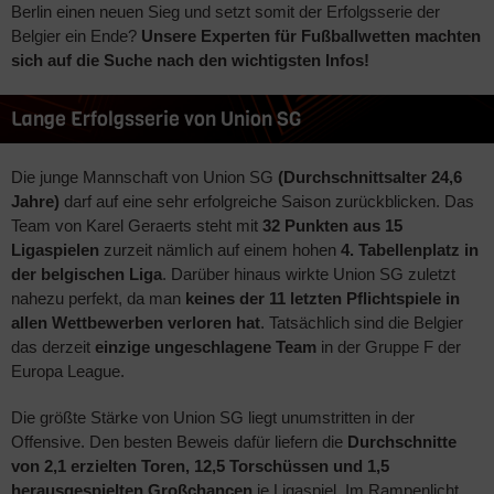
Berlin einen neuen Sieg und setzt somit der Erfolgsserie der
Belgier ein Ende?
Unsere Experten für Fußballwetten machten
sich auf die Suche nach den wichtigsten Infos!
Lange Erfolgsserie von Union SG
Die junge Mannschaft von Union SG
(Durchschnittsalter 24,6
Jahre)
darf auf eine sehr erfolgreiche Saison zurückblicken. Das
Team von Karel Geraerts steht mit
32 Punkten aus 15
Ligaspielen
zurzeit nämlich auf einem hohen
4. Tabellenplatz in
der belgischen Liga
. Darüber hinaus wirkte Union SG zuletzt
nahezu perfekt, da man
keines der 11 letzten Pflichtspiele in
allen Wettbewerben verloren hat
. Tatsächlich sind die Belgier
das derzeit
einzige ungeschlagene Team
in der Gruppe F der
Europa League.
Die größte Stärke von Union SG liegt unumstritten in der
Offensive. Den besten Beweis dafür liefern die
Durchschnitte
von 2,1 erzielten Toren, 12,5 Torschüssen und 1,5
herausgespielten Großchancen
je Ligaspiel. Im Rampenlicht