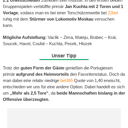
2:2 Unentschieden
zufrieden sein musste. In den ersten beiden
Gruppenspielen verblüffte primär
Jan Kuchta mit 2 Toren und 1
Vorlage
, sodass man es bei einer Torschützenwette bei
22bet
ruhig mit dem
Stürmer von Lokomotiv Moskau
versuchen
kann.
Mögliche Aufstellung:
Vaclik – Zima, Mateju, Brabec – Kral,
Soucek, Havel, Coufal – Kuchta, Pesek, Hlozek
Unser Tipp
Trotz der
guten Form der Gäste
genießen die Portugiesen
primär
aufgrund des Heimvorteils
den Favoritenstatus. Doch da
man dabei eine relativ niedrige
bet365
Quote von 1,40 erwischt,
entschieden wir uns für eine andere Option. Dabei handelt es sich
um
„Mehr als 2,5 Tore“
, da
beide Mannschaften bislang in der
Offensive überzeugten
.