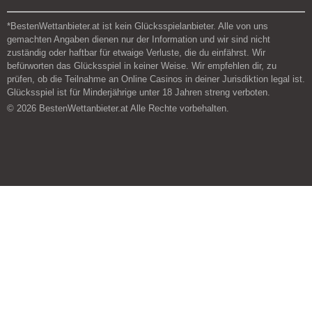
*BestenWettanbieter.at ist kein Glücksspielanbieter. Alle von uns
gemachten Angaben dienen nur der Information und wir sind nicht
zuständig oder haftbar für etwaige Verluste, die du einfährst. Wir
befürworten das Glücksspiel in keiner Weise. Wir empfehlen dir, zu
prüfen, ob die Teilnahme an Online Casinos in deiner Jurisdiktion legal ist.
Glücksspiel ist für Minderjährige unter 18 Jahren streng verboten.
© 2026 BestenWettanbieter.at Alle Rechte vorbehalten.