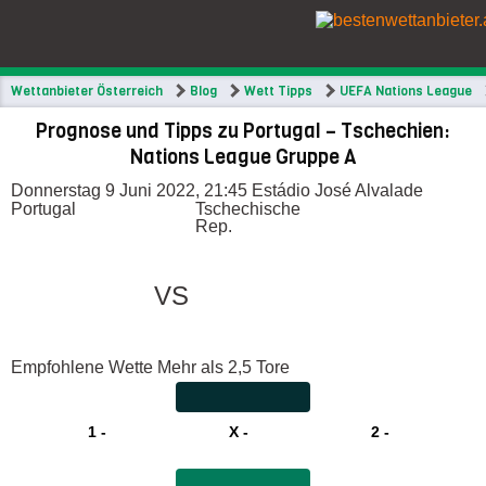
Wettanbieter Österreich
Blog
Wett Tipps
UEFA Nations League
Prognose und Tipps zu Portugal – Tschechien:
Nations League Gruppe A
Donnerstag 9 Juni 2022, 21:45
Estádio José Alvalade
Portugal
Tschechische
Rep.
VS
Empfohlene Wette
Mehr als 2,5 Tore
1 -
X -
2 -