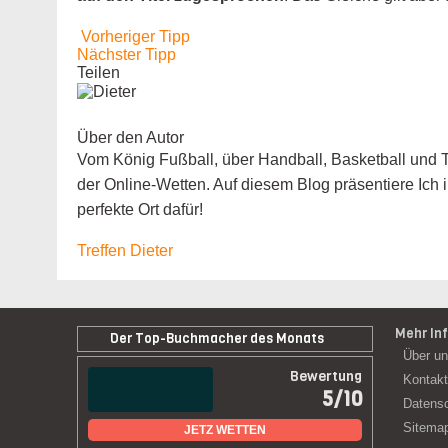
Vorheriger Tipp
Nächster Tipp
Teilen
Über den Autor
Vom König Fußball, über Handball, Basketball und Te
der Online-Wetten. Auf diesem Blog präsentiere Ich
perfekte Ort dafür!
Treffen Dieter
Mehr In
Der Top-Buchmacher des Monats
Über u
Bewertung
Kontakt
5/10
Datensc
Sitema
JETZ WETTEN