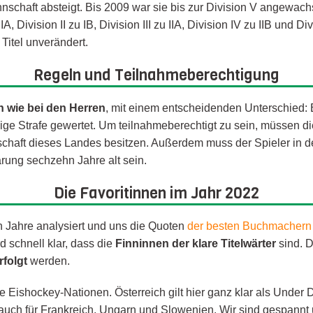
nschaft absteigt. Bis 2009 war sie bis zur Division V angewach
 Division II zu IB, Division III zu IIA, Division IV zu IIB und Div
Titel unverändert.
Regeln und Teilnahmeberechtigung
n wie bei den Herren
, mit einem entscheidenden Unterschied: 
ige Strafe gewertet. Um teilnahmeberechtigt zu sein, müssen di
schaft dieses Landes besitzen. Außerdem muss der Spieler in der
lärung sechzehn Jahre alt sein.
Die Favoritinnen im Jahr 2022
n Jahre analysiert und uns die Quoten
der besten Buchmachern
rd schnell klar, dass die
Finninnen der klare Titelwärter
sind. D
folgt
werden.
he Eishockey-Nationen. Österreich gilt hier ganz klar als Under
r auch für Frankreich, Ungarn und Slowenien. Wir sind gespannt