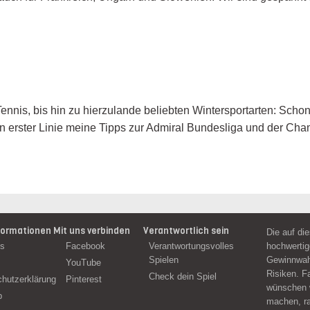
nnis, bis hin zu hierzulande beliebten Wintersportarten: Schon
 in erster Linie meine Tipps zur Admiral Bundesliga und der Ch
formationen
Mit uns verbinden
Verantwortlich sein
Die auf di
ns
Facebook
Verantwortungsvolles
hochwertig
Spielen
Gewinnwahr
YouTube
Risiken. F
Check dein Spiel
hutzerklärung
Pinterest
wünschen w
p
machen, ra