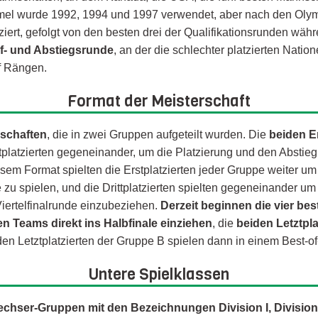
Formel wurde 1992, 1994 und 1997 verwendet, aber nach den Oly
iziert, gefolgt von den besten drei der Qualifikationsrunden wä
uf- und Abstiegsrunde
, an der die schlechter platzierten Nati
nf Rängen.
Format der Meisterschaft
nschaften
, die in zwei Gruppen aufgeteilt wurden. Die
beiden Er
tplatzierten gegeneinander, um die Platzierung und den Abstieg
sem Format spielten die Erstplatzierten jeder Gruppe weiter um 
 zu spielen, und die Drittplatzierten spielten gegeneinander um
Viertelfinalrunde einzubeziehen.
Derzeit beginnen die vier be
n Teams direkt ins Halbfinale einziehen
, die
beiden Letztpla
iden Letztplatzierten der Gruppe B spielen dann in einem Best-o
Untere Spielklassen
chser-Gruppen mit den Bezeichnungen Division I, Division II 