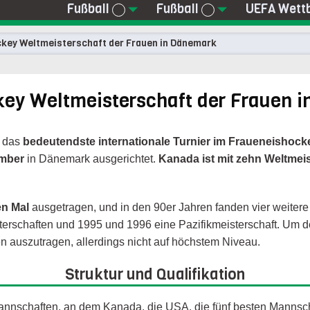
Fußball
Fußball
UEFA Wett
ckey Weltmeisterschaft der Frauen in Dänemark
key Weltmeisterschaft der Frauen 
t das
bedeutendste internationale Turnier im Fraueneishock
ember
in Dänemark ausgerichtet.
Kanada ist mit zehn Weltmeist
en Mal
ausgetragen, und in den 90er Jahren fanden vier weitere 
sterschaften und 1995 und 1996 eine Pazifikmeisterschaft. Um d
 auszutragen, allerdings nicht auf höchstem Niveau.
Struktur und Qualifikation
 Mannschaften, an dem Kanada, die USA, die fünf besten Mannsc