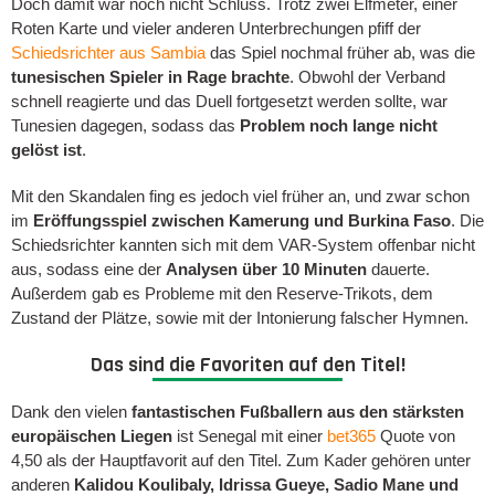
Doch damit war noch nicht Schluss. Trotz zwei Elfmeter, einer
Roten Karte und vieler anderen Unterbrechungen pfiff der
Schiedsrichter aus Sambia
das Spiel nochmal früher ab, was die
tunesischen Spieler in Rage brachte
. Obwohl der Verband
schnell reagierte und das Duell fortgesetzt werden sollte, war
Tunesien dagegen, sodass das
Problem noch lange nicht
gelöst ist
.
Mit den Skandalen fing es jedoch viel früher an, und zwar schon
im
Eröffungsspiel zwischen Kamerung und Burkina Faso
. Die
Schiedsrichter kannten sich mit dem VAR-System offenbar nicht
aus, sodass eine der
Analysen über 10 Minuten
dauerte.
Außerdem gab es Probleme mit den Reserve-Trikots, dem
Zustand der Plätze, sowie mit der Intonierung falscher Hymnen.
Das sind die Favoriten auf den Titel!
Dank den vielen
fantastischen Fußballern aus den stärksten
europäischen Liegen
ist Senegal mit einer
bet365
Quote von
4,50 als der Hauptfavorit auf den Titel. Zum Kader gehören unter
anderen
Kalidou Koulibaly, Idrissa Gueye, Sadio Mane und