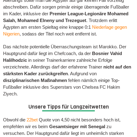
Allerdings sollte man die Ägypter auf gar keinen Fall vorzeitig
abschreiben. Dafür sorgen primär einige überragende Fußballer
im Kader, inklusive der
Premier League-Legionäre Mohamed
Salah, Mohamed Elneny und Trezeguet
. Trotzdem erlitt
Ägypten am ersten Spieltag eine knappe 0:1
Niederlage gegen
Nigerien
, sodass der Titel noch weit entfernt ist.
Das nächste potentielle Überraschungsteam ist Marokko. Der
Hauptgrund dafür liegt im Chefcoach, da der
Bosnier Vahid
Halilhodzic
in seiner Trainerkarriere zahlreiche Erfolge
verzeichnete. Allerdings darf der erfahrene Trainer
nicht auf den
stärksten Kader zurückgreifen
. Aufgrund von
disziplinarischen Maßnahmen
fehlen nämlich einige Top-
Fußballer inklusive des Superstars von Chelsea FC Hakim
Ziyech.
Unsere Tipps für Langzeitwetten
Obwohl die
22bet
Quote von 4,50 nicht besonders hoch ist,
empfehlen wir es beim
Gesamtsieger mit Senegal
zu
versuchen. Der Hauptgrund dafür liegt im unheimlich starken