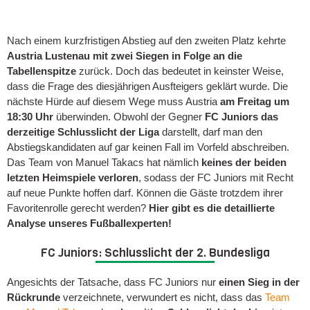
*Geschäftsbedingungen gelten! 18+
*Nur für neue bet365 Kunden. Bedingung für Wett-Credits-Freigabe: Mindesteinzahlung €5 und 1x abgerechnete Wette.
Mindestquoten, Wett- und Zahlungsmethoden-Ausnahmen gelten. Gewinne schließen den Einsatz von Wett-Credits aus. Es
gelten die AGB und Zeitlimits.
Nach einem kurzfristigen Abstieg auf den zweiten Platz kehrte
Austria Lustenau mit zwei Siegen in Folge an die
Tabellenspitze
zurück. Doch das bedeutet in keinster Weise,
dass die Frage des diesjährigen Ausfteigers geklärt wurde. Die
nächste Hürde auf diesem Wege muss Austria
am Freitag um
18:30 Uhr
überwinden. Obwohl der Gegner
FC Juniors das
derzeitige Schlusslicht der Liga
darstellt, darf man den
Abstiegskandidaten auf gar keinen Fall im Vorfeld abschreiben.
Das Team von Manuel Takacs hat nämlich
keines der beiden
letzten Heimspiele verloren
, sodass der FC Juniors mit Recht
auf neue Punkte hoffen darf. Können die Gäste trotzdem ihrer
Favoritenrolle gerecht werden?
Hier gibt es die detaillierte
Analyse unseres Fußballexperten!
FC Juniors: Schlusslicht der 2. Bundesliga
Angesichts der Tatsache, dass FC Juniors nur
einen Sieg in der
Rückrunde
verzeichnete, verwundert es nicht, dass das
Team