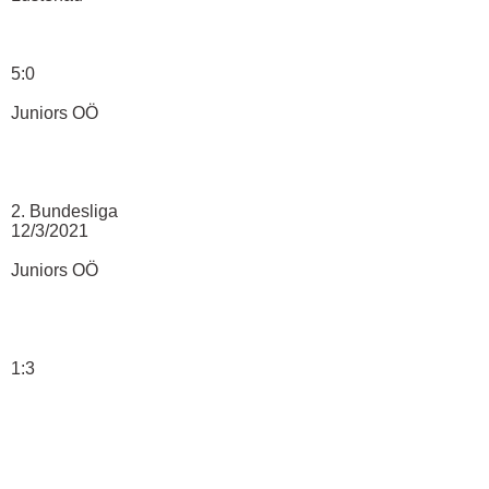
5:0
Juniors OÖ
2. Bundesliga
12/3/2021
Juniors OÖ
1:3