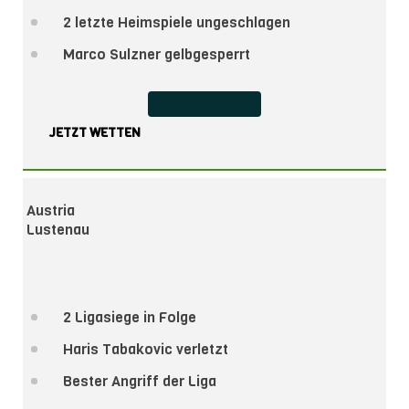
2 letzte Heimspiele ungeschlagen
Marco Sulzner gelbgesperrt
JETZT WETTEN
Austria
Lustenau
2 Ligasiege in Folge
Haris Tabakovic verletzt
Bester Angriff der Liga