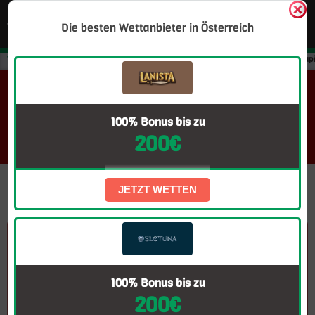
Die besten Wettanbieter in Österreich
Wettanbieter Österreich
Blog
Wett Tipps
Österreich 2. Liga
Rapi
Prognose und Tipps zu Rapid Wien II – FAC
Wien: 2. Liga Österreich
100% Bonus bis zu
200€
JETZT WETTEN
Freitag 15 April 2022, 20:25
Allianz Stadion
100% Bonus bis zu
SK Rapid Wien II
200€