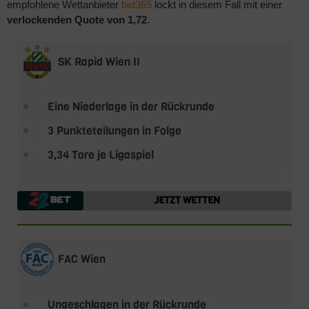
empfohlene Wettanbieter
bet365
lockt in diesem Fall mit einer
verlockenden Quote von 1,72
.
SK Rapid Wien II
Eine Niederlage in der Rückrunde
3 Punkteteilungen in Folge
3,34 Tore je Ligaspiel
JETZT WETTEN
FAC Wien
Ungeschlagen in der Rückrunde