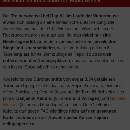
Bärenstarke Rückrunde von Rapid Wien II
Der
Trainerwechsel bei Rapid II im Laufe der Winterpause
erwies sich bislang als eine fantastische Entscheidung. Die
zweite Mannschaft der Grün-Weißen aus Wien sieht in der
Rückrunde nämlich sehr gut aus, da man
dabei nur eine
Niederlage erlitt
. Außerdem verzeichnete man
jeweils drei
Siege und Unentschieden
, was zum Aufstieg auf den
8.
Tabellenplatz
führte. Demzufolge ist Rapid II zurzeit
weit
entfernt von den Abstiegsplätzen
, sodass man seelenruhig in
den letzten Saisonabschnitt gehen kann.
Angesichts des
Durchschnitts von sogar 3,34 gefallenen
Toren
pro Ligaspiel ist es klar, dass Rapid II eine attraktive und
offene Spielweise pflegt. In Bezug auf die Torgefährlichkeit gilt es
primär
Benjamin Kanuric (5 Tore und 3 Vorlagen)
und
Nicholas
Wunsch
(3 Tore und 6 Vorlagen) zu loben. Der Cheftrainer
Kulovitz darf gegen FAC allerdings
nicht auf den gesamten
Kader rechnen
, da der
Abwehrspieler Adrian Hajdari
gelbgesperrt
ist.