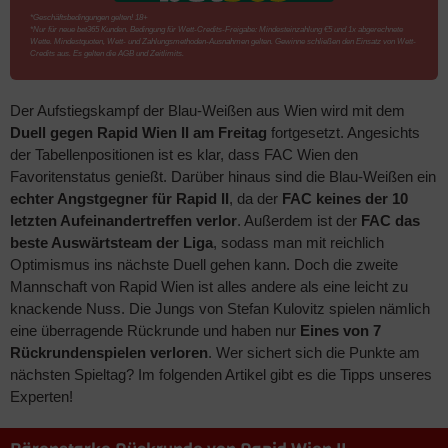
*Geschäftsbedingungen gelten! 18+
*Nur für neue bet365 Kunden. Bedingung für Wett-Credits-Freigabe: Mindesteinzahlung €5 und 1x abgerechnete
Wette. Mindestquoten, Wett- und Zahlungsmethoden-Ausnahmen gelten. Gewinne schließen den Einsatz von Wett-
Credits aus. Es gelten die AGB und Zeitlimits.
Der Aufstiegskampf der Blau-Weißen aus Wien wird mit dem
Duell gegen Rapid Wien II am Freitag
fortgesetzt. Angesichts
der Tabellenpositionen ist es klar, dass FAC Wien den
Favoritenstatus genießt. Darüber hinaus sind die Blau-Weißen ein
echter Angstgegner für Rapid II
, da der
FAC keines der 10
letzten Aufeinandertreffen verlor
. Außerdem ist der
FAC das
beste Auswärtsteam der Liga
, sodass man mit reichlich
Optimismus ins nächste Duell gehen kann. Doch die zweite
Mannschaft von Rapid Wien ist alles andere als eine leicht zu
knackende Nuss. Die Jungs von Stefan Kulovitz spielen nämlich
eine überragende Rückrunde und haben nur
Eines von 7
Rückrundenspielen verloren
. Wer sichert sich die Punkte am
nächsten Spieltag? Im folgenden Artikel gibt es die Tipps unseres
Experten!