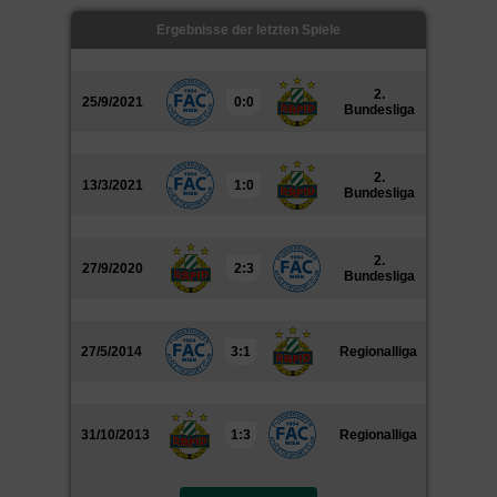
Ergebnisse der letzten Spiele
2.
25/9/2021
0:0
Bundesliga
2.
13/3/2021
1:0
Bundesliga
2.
27/9/2020
2:3
Bundesliga
27/5/2014
3:1
Regionalliga
31/10/2013
1:3
Regionalliga