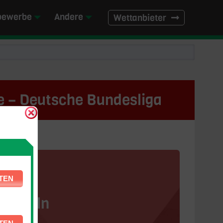
bewerbe
Andere
Wettanbieter
e – Deutsche Bundesliga
TEN
 FC Köln