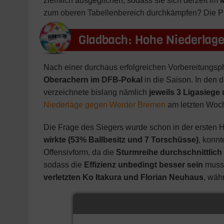
ziemlich ausgeglichen, sodass sie sich derzeit im
M
zum oberen Tabellenbereich durchkämpfen? Die Pr
Gladbach: Hohe Niederlage
Nach einer durchaus erfolgreichen Vorbereitungsp
Oberachern im DFB-Pokal
in die Saison. In den 
verzeichnete bislang nämlich
jeweils 3 Ligasieg
Niederlage gegen Werder Bremen
am letzten Woc
Die Frage des Siegers wurde schon in der ersten H
wirkte (53% Ballbesitz und 7 Torschüsse)
, konnt
Offensivform, da die
Sturmreihe durchschnittlich
sodass die
Effizienz unbedingt besser sein
muss.
verletzten Ko Itakura und Florian Neuhaus
, wäh