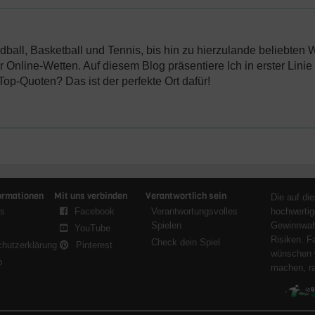
all, Basketball und Tennis, bis hin zu hierzulande beliebten W
r Online-Wetten. Auf diesem Blog präsentiere Ich in erster Lini
op-Quoten? Das ist der perfekte Ort dafür!
ormationen
Mit uns verbinden
Verantwortlich sein
Die auf di
ns
Facebook
Verantwortungsvolles
hochwertig
Spielen
Gewinnwahr
YouTube
Risiken. F
Check dein Spiel
hutzerklärung
Pinterest
wünschen w
p
machen, ra