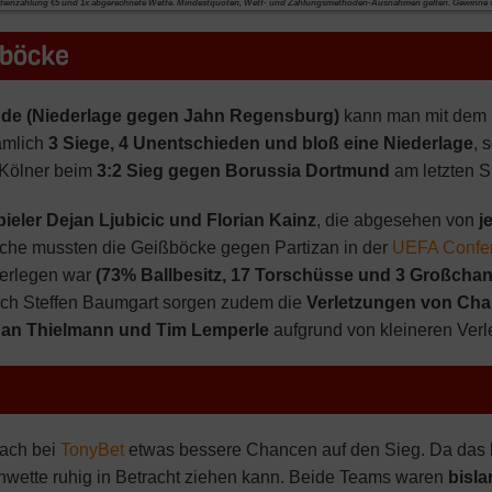
teinzahlung €5 und 1x abgerechnete Wette. Mindestquoten, Wett- und Zahlungsmethoden-Ausnahmen gelten. Gewinne schl
sböcke
nde (Niederlage gegen Jahn Regensburg)
kann man mit dem b
nämlich
3 Siege, 4 Unentschieden und bloß eine Niederlage
, 
 Kölner beim
3:2 Sieg gegen Borussia Dortmund
am letzten S
spieler Dejan Ljubicic und Florian Kainz
, die abgesehen von
j
Woche mussten die Geißböcke gegen Partizan in der
UEFA Confe
erlegen war
(73% Ballbesitz, 17 Torschüsse und 3 Großcha
ach Steffen Baumgart sorgen zudem die
Verletzungen von Cha
Jan Thielmann und Tim Lemperle
aufgrund von kleineren Verl
bach bei
TonyBet
etwas bessere Chancen auf den Sieg. Da das
tenwette ruhig in Betracht ziehen kann. Beide Teams waren
bisla