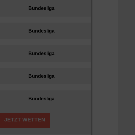
Bundesliga
Bundesliga
Bundesliga
Bundesliga
Bundesliga
JETZT WETTEN