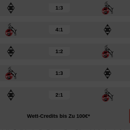
1:3
4:1
1:2
1:3
2:1
Wett-Credits bis Zu
100€*