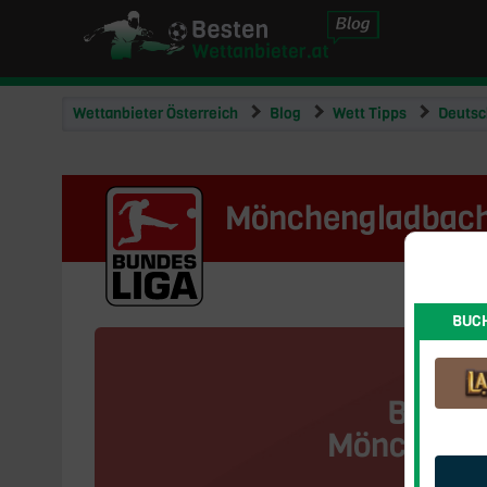
Wettanbieter Österreich
Blog
Wett Tipps
Deutsc
Mönchengladbach 
BUC
Boruss
Möncheng
h